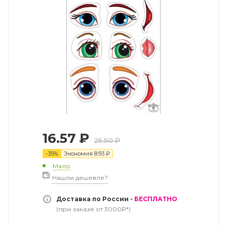
16.57
₽
25.50
₽
-
35
%
Экономия
8.93
₽
Мало
Нашли дешевле?
Доставка по России -
БЕСПЛАТНО
(при заказе от 3000₽*)