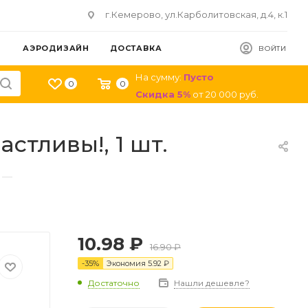
г.Кемерово, ул.Карболитовская, д.4, к.1
АЭРОДИЗАЙН
ДОСТАВКА
ВОЙТИ
На сумму:
Пусто
0
0
Скидка
5
%
от
20 000
руб.
стливы!, 1 шт.
—
10.98
₽
16.90
₽
-
35
%
Экономия
5.92
₽
Достаточно
Нашли дешевле?