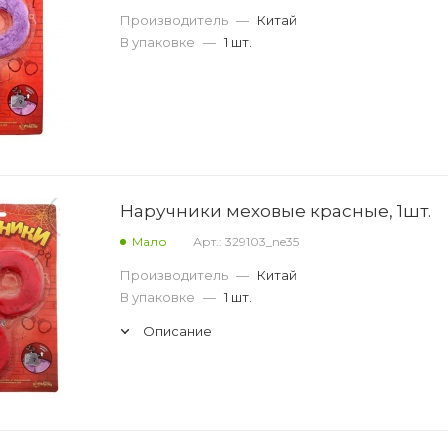
Производитель
—
Китай
В упаковке
—
1 шт.
Наручники меховые красные, 1шт.
Мало
Арт.: 329103_ne35
Производитель
—
Китай
В упаковке
—
1 шт.
Описание