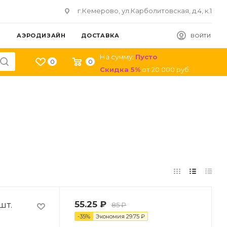
г.Кемерово, ул.Карболитовская, д.4, к.1
АЭРОДИЗАЙН
ДОСТАВКА
ВОЙТИ
На сумму:
Пусто
0
0
Скидка
5
%
от
20 000
руб.
шт.
55.25
₽
85
₽
-
35
%
Экономия
29.75
₽