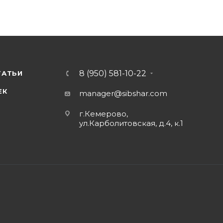
8 (950) 581-10-22
ТАТЬИ
ЕК
manager@sibshar.com
г.Кемерово,
ул.Карболитовская, д.4, к.1