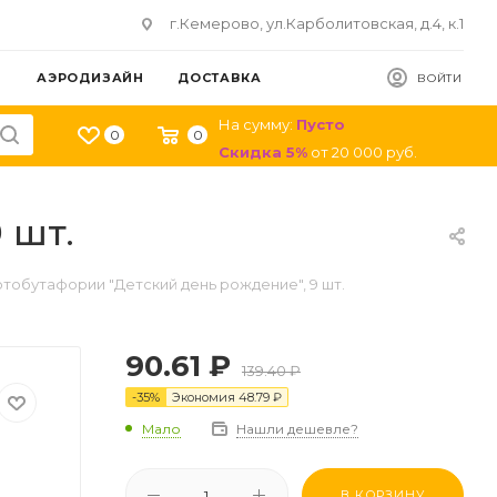
г.Кемерово, ул.Карболитовская, д.4, к.1
АЭРОДИЗАЙН
ДОСТАВКА
ВОЙТИ
На сумму:
Пусто
0
0
Скидка
5
%
от
20 000
руб.
 шт.
тобутафории "Детский день рождение", 9 шт.
90.61
₽
139.40
₽
-
35
%
Экономия
48.79
₽
Мало
Нашли дешевле?
В КОРЗИНУ