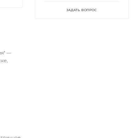
ЗАДАТЬ ВОПРОС
я" —
ке,
отличное