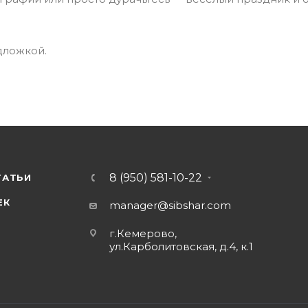
дложкой.
8 (950) 581-10-22
ТАТЬИ
ЕК
manager@sibshar.com
г.Кемерово,
ул.Карболитовская, д.4, к.1