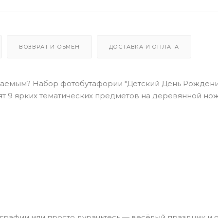
ВОЗВРАТ И ОБМЕН
ДОСТАВКА И ОПЛАТА
ываемым? Набор фотобутафории "Детский День Рождени
ят 9 ярких тематических предметов на деревянной нож
графии или просто дурачьтесь — весёлый праздник и 