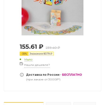
155.61
₽
239.40
₽
-
35
%
Экономия
83.79
₽
Мало
Нашли дешевле?
Доставка по России -
БЕСПЛАТНО
(при заказе от 3000₽*)