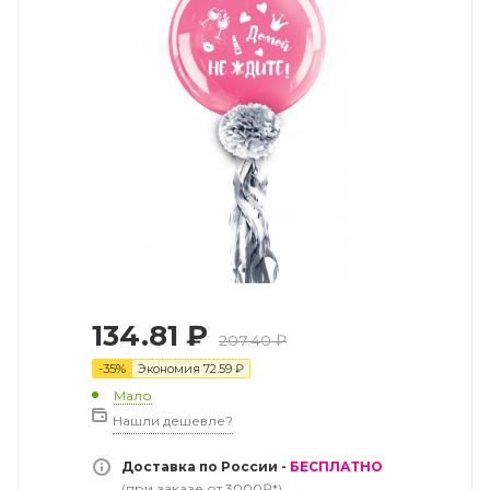
134.81
₽
207.40
₽
-
35
%
Экономия
72.59
₽
Мало
Нашли дешевле?
Доставка по России -
БЕСПЛАТНО
(при заказе от 3000₽*)