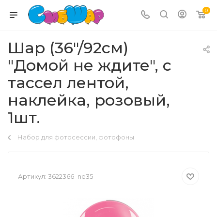
0
Шар (36"/92см)
"Домой не ждите", с
тассел лентой,
наклейка, розовый,
1шт.
Набор для фотосессии, фотофоны
Артикул:
3622366_ne35