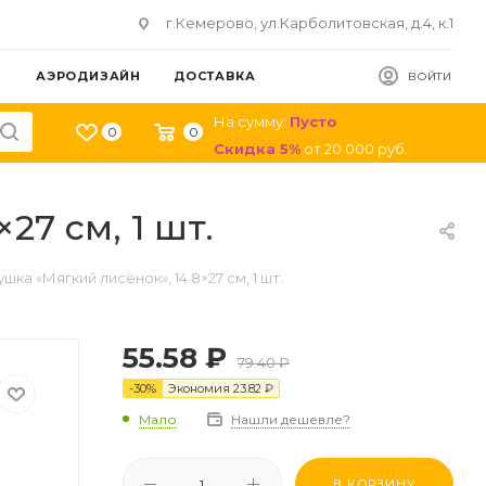
г.Кемерово, ул.Карболитовская, д.4, к.1
АЭРОДИЗАЙН
ДОСТАВКА
ВОЙТИ
На сумму:
Пусто
0
0
Скидка
5
%
от
20 000
руб.
27 см, 1 шт.
шка «Мягкий лисёнок», 14.8×27 см, 1 шт.
55.58
₽
79.40
₽
-
30
%
Экономия
23.82
₽
Мало
Нашли дешевле?
В КОРЗИНУ