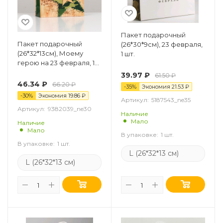
Пакет подарочный
Пакет подарочный
(26*30*9см), 23 февраля,
(26*32*13см), Моему
1 шт.
герою на 23 февраля, 1
шт.
39.97
₽
61.50
₽
46.34
₽
66.20
₽
-
35
%
Экономия
21.53
₽
-
30
%
Экономия
19.86
₽
Артикул:
5187543_ne35
Артикул:
9382039_ne30
Наличие
Мало
Наличие
Мало
В упаковке:
1 шт.
В упаковке:
1 шт.
L (26*32*13 см)
L (26*32*13 см)