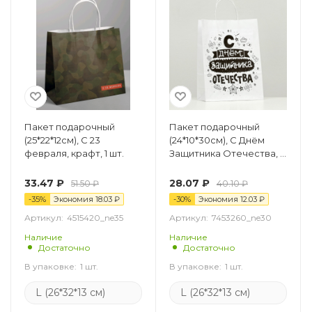
Пакет подарочный
Пакет подарочный
(25*22*12см), С 23
(24*10*30см), С Днём
февраля, крафт, 1 шт.
Защитника Отечества, 1
шт.
33.47
₽
28.07
₽
51.50
₽
40.10
₽
-
35
%
Экономия
18.03
₽
-
30
%
Экономия
12.03
₽
Артикул:
4515420_ne35
Артикул:
7453260_ne30
Наличие
Наличие
Достаточно
Достаточно
В упаковке:
1 шт.
В упаковке:
1 шт.
L (26*32*13 см)
L (26*32*13 см)