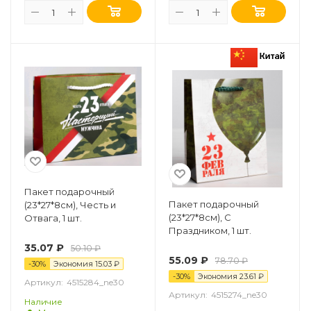
Пакет подарочный
Пакет подарочный
(23*27*8см), Честь и
(23*27*8см), С
Отвага, 1 шт.
Праздником, 1 шт.
35.07
₽
50.10
₽
55.09
₽
78.70
₽
-
30
%
Экономия
15.03
₽
-
30
%
Экономия
23.61
₽
Артикул:
4515284_ne30
Артикул:
4515274_ne30
Наличие