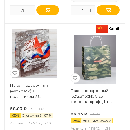
Пакет подарочный
Пакет подарочный
(40*31*9см), С
(32*28*15см), С 23
праздником 23
февраля, крафт, 1 шт.
февраля!, 1 шт.
58.03
₽
82.90
₽
66.95
₽
103
₽
-
30
%
Экономия
24.87
₽
-
35
%
Экономия
36.05
₽
Артикул:
2557319_ne30
Артикул:
4515421_ne35