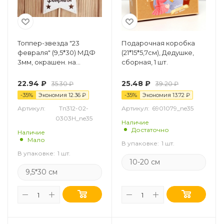
Топпер-звезда "23
Подарочная коробка
февраля" (9,5*30) МДФ
(21*15*5,7см), Дедушке,
3мм, окрашен. на
сборная, 1 шт.
шпажке, Белый, 1 шт.
22.94
₽
25.48
₽
35.30
₽
39.20
₽
-
35
%
Экономия
12.36
₽
-
35
%
Экономия
13.72
₽
Артикул:
Тп312-02-
Артикул:
6901079_ne35
0303Н_ne35
Наличие
Достаточно
Наличие
Мало
В упаковке:
1 шт.
В упаковке:
1 шт.
10-20 см
9,5*30 см