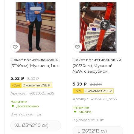
Пакет полиэтиленовый
Пакет полиэтиленовый
(31*40см), Мужчина, 1 шт.
(20*30см), Мужской
NEW, с вырубной
ручкой, 1 шт.
5.52
₽
8.50
₽
5.39
₽
8.30
₽
-
35
%
Экономия
2.98
₽
-
35
%
Экономия
2.91
₽
Артикул:
4682582_ne35
Артикул:
4053029_ne35
Наличие
Достаточно
Наличие
Много
В упаковке:
1 шт.
В упаковке:
1 шт.
XL (33*45*10 см)
L (26*32*13 cv)