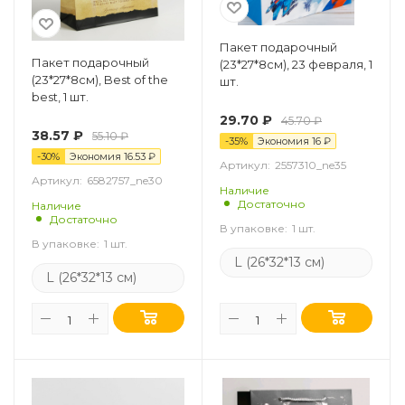
Пакет подарочный
Пакет подарочный
(23*27*8см), 23 февраля, 1
(23*27*8см), Best of the
шт.
best, 1 шт.
29.70
₽
45.70
₽
38.57
₽
55.10
₽
-
35
%
Экономия
16
₽
-
30
%
Экономия
16.53
₽
Артикул:
2557310_ne35
Артикул:
6582757_ne30
Наличие
Достаточно
Наличие
Достаточно
В упаковке:
1 шт.
В упаковке:
1 шт.
L (26*32*13 см)
L (26*32*13 см)