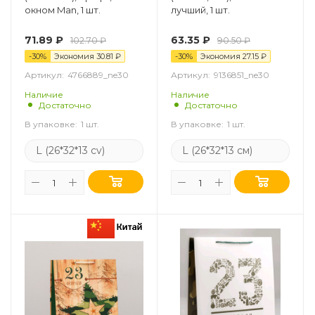
окном Man, 1 шт.
лучший, 1 шт.
71.89
₽
63.35
₽
102.70
₽
90.50
₽
-
30
%
Экономия
30.81
₽
-
30
%
Экономия
27.15
₽
Артикул:
4766889_ne30
Артикул:
9136851_ne30
Наличие
Наличие
Достаточно
Достаточно
В упаковке:
1 шт.
В упаковке:
1 шт.
L (26*32*13 cv)
L (26*32*13 см)