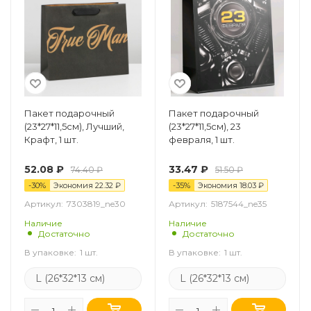
Пакет подарочный
Пакет подарочный
(23*27*11,5см), Лучший,
(23*27*11,5см), 23
Крафт, 1 шт.
февраля, 1 шт.
52.08
₽
33.47
₽
74.40
₽
51.50
₽
-
30
%
Экономия
22.32
₽
-
35
%
Экономия
18.03
₽
Артикул:
7303819_ne30
Артикул:
5187544_ne35
Наличие
Наличие
Достаточно
Достаточно
В упаковке:
1 шт.
В упаковке:
1 шт.
L (26*32*13 см)
L (26*32*13 см)