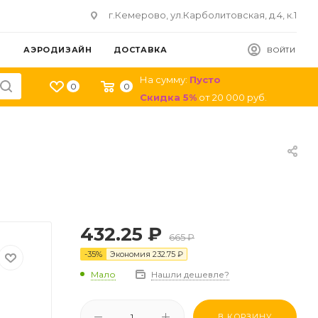
г.Кемерово, ул.Карболитовская, д.4, к.1
АЭРОДИЗАЙН
ДОСТАВКА
ВОЙТИ
На сумму:
Пусто
0
0
Скидка
5
%
от
20 000
руб.
432.25
₽
665
₽
-
35
%
Экономия
232.75
₽
Мало
Нашли дешевле?
В КОРЗИНУ