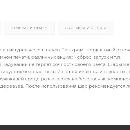
ВОЗВРАТ И ОБМЕН
ДОСТАВКА И ОПЛАТА
з натурального латекса. Тип хром - зеркальный оттено
ой печати, различных акциях - сброс, запуск и т.п.
надувании не теряет сочность своего цвета. Шары Bel
нтирует их безопасность. Изготавливаются из экологич
окружающей среде разлагаются на безопасные компоне
 деревьев. После использования шар рекомендуется л