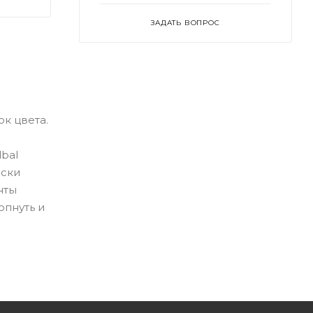
ЗАДАТЬ ВОПРОС
к цвета.
bal
ески
нты
опнуть и