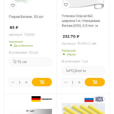
Пленка Oracal 641,
Перья Белые, 30 шт.
ширина 1 м, глянцевая,
белая (010), 0,5 пог. м
85
₽
Артикул:
172001
232.70
₽
Наличие
Артикул:
111-010_Г_del
Достаточно
Наличие
В упаковке:
30 шт.
Мало
В упаковке:
1 шт.
12-15 см
1м*0,5пог.м