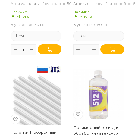
Артикул:
к_круг_1см_золото_50
Артикул:
к_круг_1см_серебро_
Наличие
Наличие
Много
Много
В упаковке:
50 гр.
В упаковке:
50 гр.
1 см
1 см
Полимерный гель, для
Палочки, Прозрачный,
обработки латексных