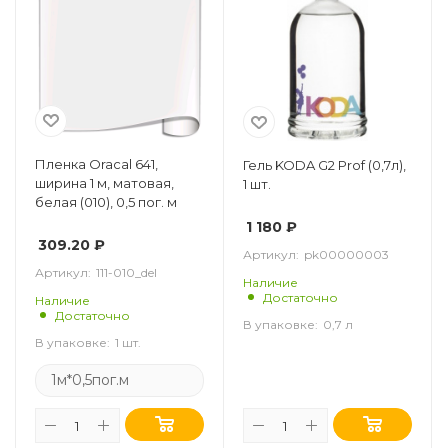
Пленка Oracal 641,
Гель KODA G2 Prof (0,7л),
ширина 1 м, матовая,
1 шт.
белая (010), 0,5 пог. м
1 180
₽
309.20
₽
Артикул:
pk00000003
Артикул:
111-010_del
Наличие
Достаточно
Наличие
Достаточно
В упаковке:
0,7 л
В упаковке:
1 шт.
1м*0,5пог.м