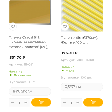
Пленка Oracal 641,
Палочки (5мм*370мм),
ширина 1 м, металлик-
Желтые, 100 шт.
матовой, золотой (091),
0,5 пог. м
176.30
₽
351.70
₽
Артикул:
3000040Ж
Артикул:
111-091
Наличие
Мало
Наличие
Достаточно
В упаковке:
100 шт.
В упаковке:
1 шт.
0,5*37 см
1м*0,5пог.м