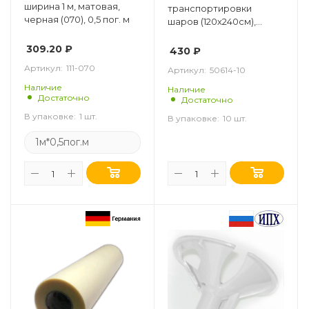
ширина 1 м, матовая,
транспортировки
черная (070), 0,5 пог. м
шаров (120х240см),
упаковка 10 шт.
309.20
₽
430
₽
Артикул:
111-070
Артикул:
50614-10
Наличие
Наличие
Достаточно
Достаточно
В упаковке:
1 шт.
В упаковке:
10 шт.
1м*0,5пог.м