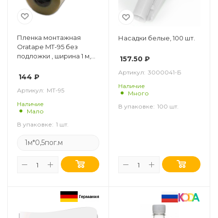
Пленка монтажная
Насадки белые, 100 шт.
Oratape MT-95 без
подложки , ширина 1 м,
157.50
₽
0,5 пог.м
Артикул:
3000041-Б
144
₽
Наличие
Артикул:
МТ-95
Много
Наличие
В упаковке:
100 шт.
Мало
В упаковке:
1 шт.
1м*0,5пог.м