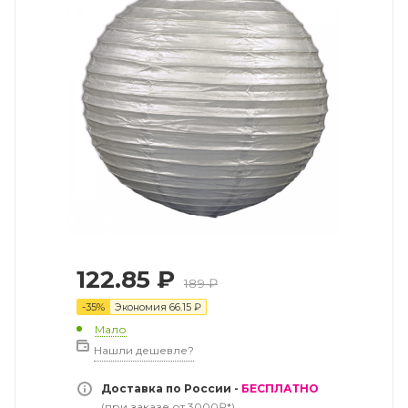
122.85
₽
189
₽
-
35
%
Экономия
66.15
₽
Мало
Нашли дешевле?
Доставка по России -
БЕСПЛАТНО
(при заказе от 3000₽*)