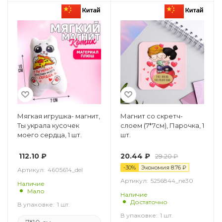
Мягкая игрушка- магнит,
Магнит со скретч-
Ты украла кусочек
слоем (7*7см), Парочка, 1
моего сердца, 1 шт.
шт.
112.10
₽
20.44
₽
29.20
₽
-
30
%
Экономия
8.76
₽
Артикул:
4605614_del
Артикул:
5256844_ne30
Наличие
Мало
Наличие
Достаточно
В упаковке:
1 шт.
В упаковке:
1 шт.