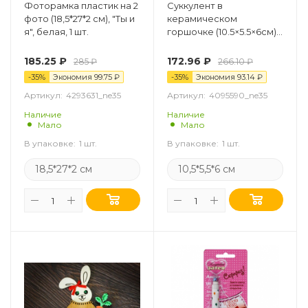
Фоторамка пластик на 2
Суккулент в
фото (18,5*27*2 см), "Ты и
керамическом
я", белая, 1 шт.
горшочке (10.5×5.5×6см)
Love, 1 шт.
185.25
₽
172.96
₽
285
₽
266.10
₽
-
35
%
Экономия
99.75
₽
-
35
%
Экономия
93.14
₽
Артикул:
4293631_ne35
Артикул:
4095590_ne35
Наличие
Наличие
Мало
Мало
В упаковке:
1 шт.
В упаковке:
1 шт.
18,5*27*2 см
10,5*5,5*6 см