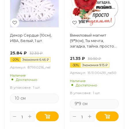
Декор Сердце (10см),
Виниловый магнит
ИВА, Белый, 1 шт.
(9*9см), Ты мечта,
загадка, тайна..просто
суперидеальная!, 1 шт.
25.84
₽
32.30
₽
21.35
₽
30.50
₽
-
20
%
Экономия
6.46
₽
-
30
%
Экономия
9.15
₽
Артикул:
87990216_nel
Артикул:
15.11.00439_ne30
Наличие
Достаточно
Наличие
Достаточно
В упаковке:
1 шт.
В упаковке:
1 шт.
10 см
9*9 см