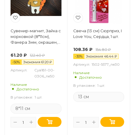
Сувенир-магнит, Зайка с
Свеча (13 см) Сюрприз, I
морковкой (8*11см),
Love You, Сердца, 1 шт.
Фанера 3мм, окрашен,
Белый-красный, 1 шт.
108.36
₽
154.80
₽
61.20
₽
122.40
₽
-
30
%
Экономия
46.44
₽
-
50
%
Экономия
61.20
₽
Артикул:
1502-5577_ne30
Артикул:
Сув181-00-
Наличие
0306_ne50
Достаточно
Наличие
В упаковке:
1 шт.
Достаточно
13 см
В упаковке:
1 шт.
8*11 см