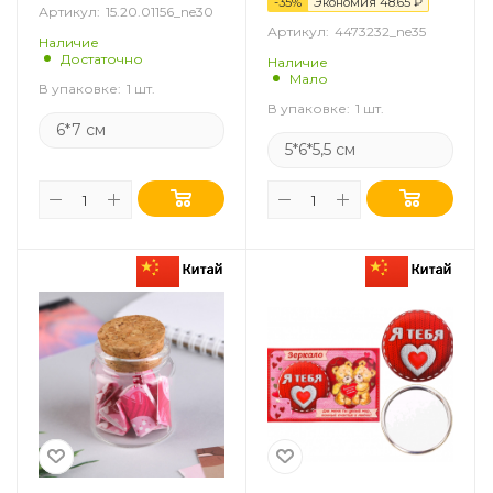
-
35
%
Экономия
48.65
₽
Артикул:
15.20.01156_ne30
Артикул:
4473232_ne35
Наличие
Достаточно
Наличие
Мало
В упаковке:
1 шт.
В упаковке:
1 шт.
6*7 см
5*6*5,5 см