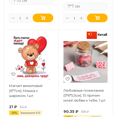
7*10 см
7*7 см
Магнит виниловый
Любовные пожелания
(6*7см), Мишка с
(5*6*5,5см), 10 причин
шариком, 1 шт.
моей любви к тебе, 1 шт.
21
₽
30
₽
90.35
₽
139
₽
-
30
%
Экономия
9
₽