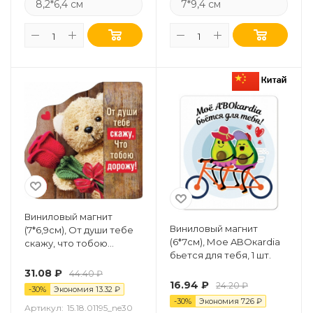
8,2*6,4 см
7*9,4 см
Виниловый магнит
Виниловый магнит
(7*6,9см), От души тебе
(6*7см), Мое ABOкardia
скажу, что тобою
бьется для тебя, 1 шт.
дорожу!, 1 шт.
31.08
₽
44.40
₽
16.94
₽
24.20
₽
-
30
%
Экономия
13.32
₽
-
30
%
Экономия
7.26
₽
Артикул:
15.18.01195_ne30