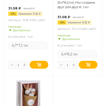
(6,4*8,2см), Мы созданы
друг для друга!, 1 шт.
31.08
₽
44.40
₽
-
30
%
Экономия
13.32
₽
31.08
₽
44.40
₽
Артикул:
15.18.01192_ne30
-
30
%
Экономия
13.32
₽
Наличие
Артикул:
15.11.00484_ne30
Достаточно
Наличие
В упаковке:
1 шт.
Достаточно
6,7*7,2 см
В упаковке:
1 шт.
6,4*8,2 см