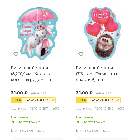
Виниловый магнит
Виниловый магнит
(8,2*6,4см), Хорошо,
(7*9,4см), Ты мечта и
когда ты рядом!, 1 шт.
счастье!, 1 шт.
31.08
₽
31.08
₽
44.40
₽
44.40
₽
-
30
%
Экономия
13.32
₽
-
30
%
Экономия
13.32
₽
Артикул:
15.18.01197_ne30
Артикул:
15.18.01196_ne30
Наличие
Наличие
Достаточно
Достаточно
В упаковке:
1 шт.
В упаковке:
1 шт.