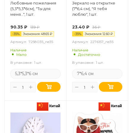
Любовные пожелания
Зеркало на открытке
(5,3*5,3*6см), "Ты для
(7*6,4 см), "Я тебя
меня...", 1 шт.
люблю", 1 шт.
90.35
₽
23.40
₽
139
₽
36
₽
-
35
%
Экономия
48.65
₽
-
35
%
Экономия
12.60
₽
Артикул:
7258035_ne35
Артикул:
2276157_ne35
Наличие
Наличие
Мало
Достаточно
В упаковке:
1 шт.
В упаковке:
1 шт.
5,3*5,3*6 см
7*6,4 см