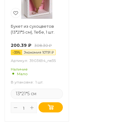
Букет из сухоцветов
(13*21*5 см), Тебе, 1 шт.
200.39
₽
308.30
₽
-
35
%
Экономия
107.91
₽
Артикул:
3903694_ne35
Наличие
Мало
В упаковке:
1 шт.
13*21*5 см