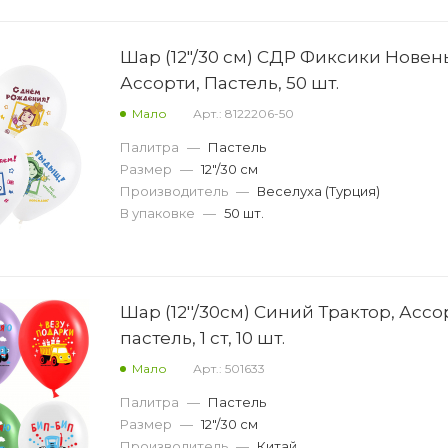
Шар (12"/30 см) СДР Фиксики Новен
Ассорти, Пастель, 50 шт.
Мало
Арт.: 8122206-50
Палитра
—
Пастель
Размер
—
12"/30 см
Производитель
—
Веселуха (Турция)
В упаковке
—
50 шт.
Шар (12''/30см) Синий Трактор, Ассо
пастель, 1 ст, 10 шт.
Мало
Арт.: 501633
Палитра
—
Пастель
Размер
—
12"/30 см
Производитель
—
Китай