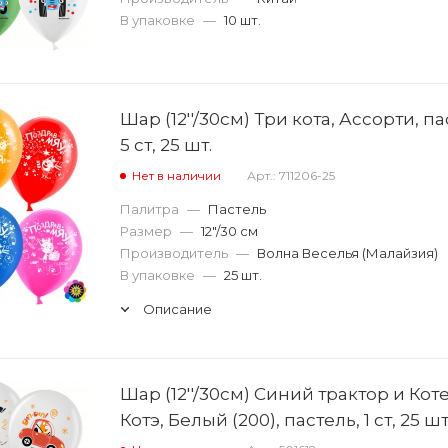
В упаковке
—
10 шт.
Шар (12''/30см) Три кота, Ассорти, па
5 ст, 25 шт.
Нет в наличии
Арт.: 711206-25
Палитра
—
Пастель
Размер
—
12"/30 см
Производитель
—
Волна Веселья (Малайзия)
В упаковке
—
25 шт.
Описание
Шар (12''/30см) Синий трактор и Кот
Котэ, Белый (200), пастель, 1 ст, 25 шт