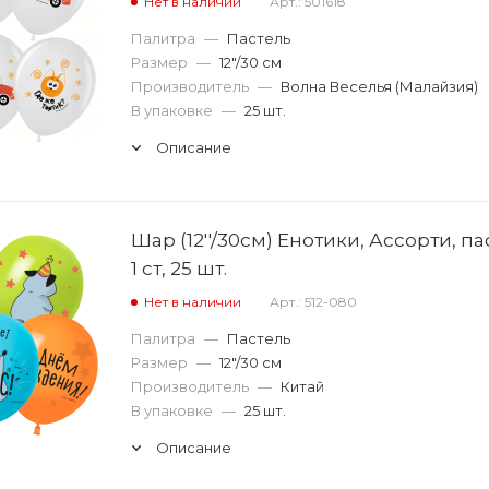
Нет в наличии
Арт.: 501618
Палитра
—
Пастель
Размер
—
12"/30 см
Производитель
—
Волна Веселья (Малайзия)
В упаковке
—
25 шт.
Описание
Шар (12''/30см) Енотики, Ассорти, па
1 ст, 25 шт.
Нет в наличии
Арт.: 512-080
Палитра
—
Пастель
Размер
—
12"/30 см
Производитель
—
Китай
В упаковке
—
25 шт.
Описание