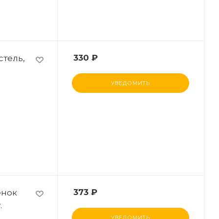
стель,
330
₽
УВЕДОМИТЬ
енок
373
₽
.
УВЕДОМИТЬ