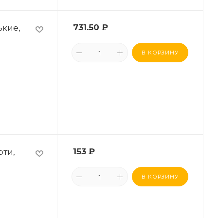
ькие,
731.50
₽
В КОРЗИНУ
рти,
153
₽
В КОРЗИНУ