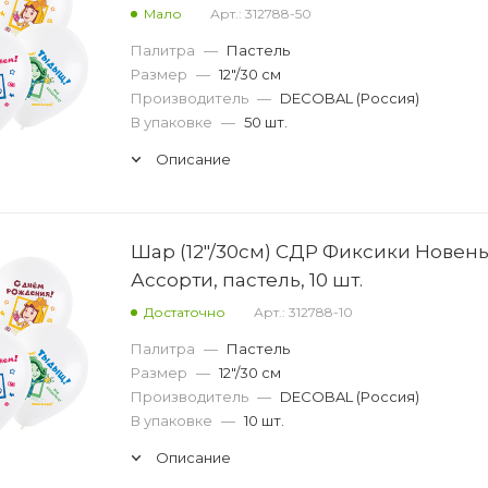
Мало
Арт.: 312788-50
Палитра
—
Пастель
Размер
—
12"/30 см
Производитель
—
DECOBAL (Россия)
В упаковке
—
50 шт.
Описание
Шар (12"/30см) СДР Фиксики Новень
Ассорти, пастель, 10 шт.
Достаточно
Арт.: 312788-10
Палитра
—
Пастель
Размер
—
12"/30 см
Производитель
—
DECOBAL (Россия)
В упаковке
—
10 шт.
Описание