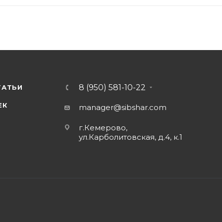
8 (950) 581-10-22
ТАТЬИ
ЕК
manager@sibshar.com
г.Кемерово,
ул.Карболитовская, д.4, к.1