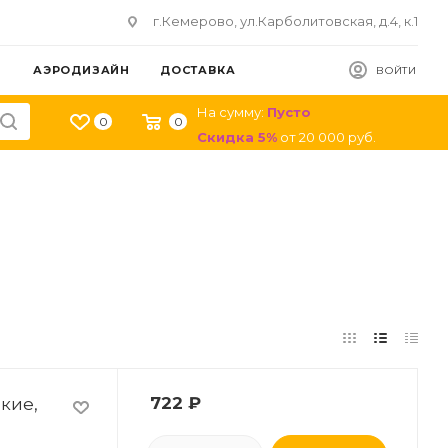
г.Кемерово, ул.Карболитовская, д.4, к.1
АЭРОДИЗАЙН
ДОСТАВКА
ВОЙТИ
На сумму:
Пусто
0
0
Скидка
5
%
от
20 000
руб.
кие,
722
₽