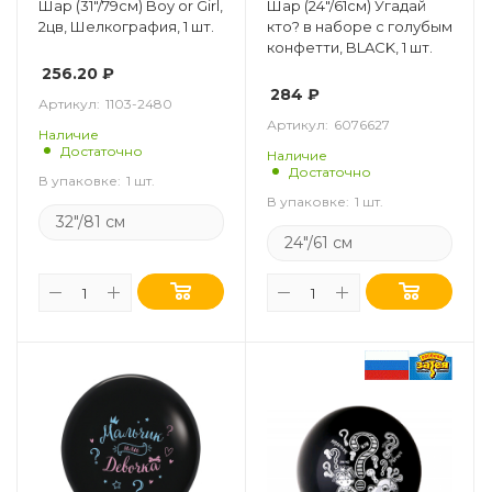
Шар (31"/79см) Boy or Girl,
Шар (24"/61см) Угадай
2цв, Шелкография, 1 шт.
кто? в наборе с голубым
конфетти, BLACK, 1 шт.
256.20
₽
284
₽
Артикул:
1103-2480
Артикул:
6076627
Наличие
Достаточно
Наличие
Достаточно
В упаковке:
1 шт.
В упаковке:
1 шт.
32"/81 см
24"/61 см