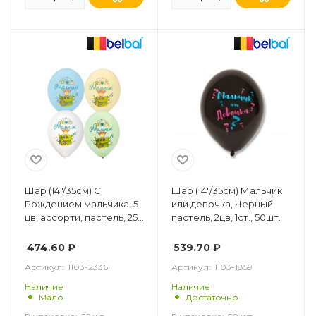
Шар (14"/35см) С
Шар (14"/35см) Мальчик
Рождением мальчика, 5
или девочка, Черный,
цв, ассорти, пастель, 25
пастель, 2цв, 1ст., 50шт.
шт.
474.60
₽
539.70
₽
Артикул:
1103-2336
Артикул:
1103-1859
Наличие
Наличие
Мало
Достаточно