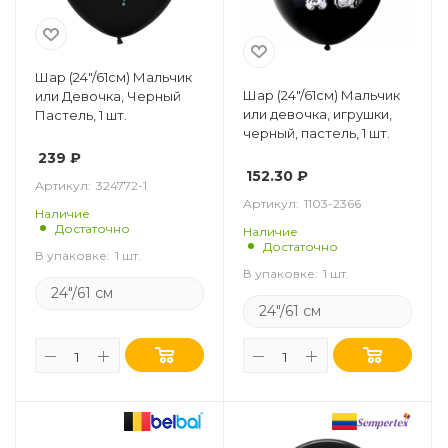
Шар (24"/61см) Мальчик
Шар (24"/61см) Мальчик
или Девочка, Черный
или девочка, игрушки,
Пастель, 1 шт.
черный, пастель, 1 шт.
239
₽
152.30
₽
Артикул:
324772-1
Артикул:
1103-2366
Наличие
Достаточно
Наличие
Достаточно
В упаковке:
1 шт.
В упаковке:
1 шт.
24"/61 см
24"/61 см