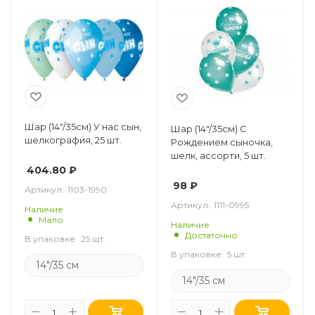
Шар (14"/35см) У нас сын,
Шар (14"/35см) С
шелкография, 25 шт.
Рождением сыночка,
шелк, ассорти, 5 шт.
404.80
₽
98
₽
Артикул:
1103-1990
Артикул:
1111-0995
Наличие
Мало
Наличие
Достаточно
В упаковке:
25 шт.
В упаковке:
5 шт.
14"/35 см
14"/35 см