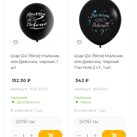
Шар (24''/61см) Мальчик
Шар (24''/61см) Мальчик
или Девочка, черный, 1
или Девочка, Черный
шт
Пастель 2 ст., 1 шт.
152.30
₽
342
₽
Артикул:
1103-2203
Артикул:
624012-1
Наличие
Наличие
Достаточно
Мало
В упаковке:
1 шт.
В упаковке:
1 шт.
24"/61 см
24"/61 см