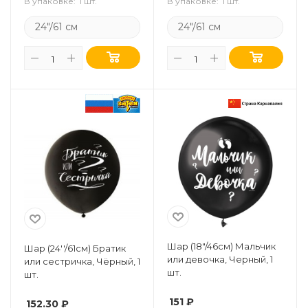
В упаковке:
1 шт.
В упаковке:
1 шт.
24"/61 см
24"/61 см
Шар (18"/46см) Мальчик
Шар (24''/61см) Братик
или девочка, Черный, 1
или сестричка, Чёрный, 1
шт.
шт.
151
₽
152.30
₽