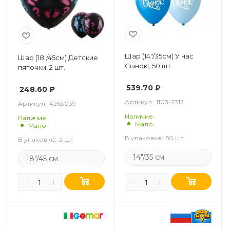
Шар (14"/35см) У нас
Шар (18"/45см) Детские
Сынок!, 50 шт.
пяточки, 2 шт.
539.70
₽
248.60
₽
Артикул:
1103-2312
Артикул:
4263039
Наличие
Наличие
Мало
Мало
В упаковке:
50 шт.
В упаковке:
2 шт.
14"/35 см
18"/45 см