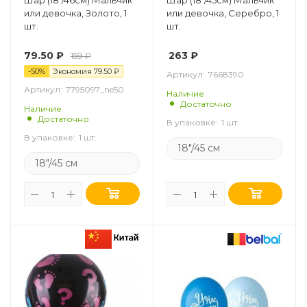
Шар (18"/46см) Мальчик
Шар (18"/45см) Мальчик
или девочка, Золото, 1
или девочка, Серебро, 1
шт.
шт.
79.50
₽
263
₽
159
₽
-
50
%
Экономия
79.50
₽
Артикул:
7668390
Артикул:
7795097_ne50
Наличие
Достаточно
Наличие
Достаточно
В упаковке:
1 шт.
В упаковке:
1 шт.
18"/45 см
18"/45 см