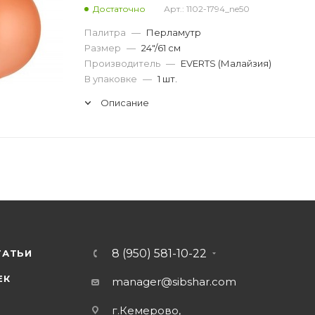
Достаточно
Арт.: 1102-1794_ne50
Палитра
—
Перламутр
Размер
—
24"/61 см
Производитель
—
EVERTS (Малайзия)
В упаковке
—
1 шт.
Описание
8 (950) 581-10-22
ТАТЬИ
ЕК
manager@sibshar.com
г.Кемерово,