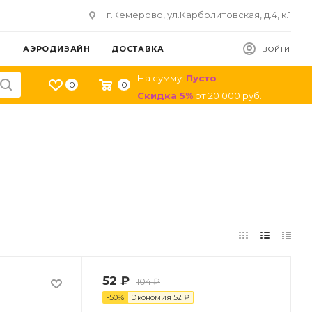
г.Кемерово, ул.Карболитовская, д.4, к.1
АЭРОДИЗАЙН
ДОСТАВКА
ВОЙТИ
На сумму:
Пусто
0
0
Скидка
5
%
от
20 000
руб.
52
₽
104
₽
-
50
%
Экономия
52
₽