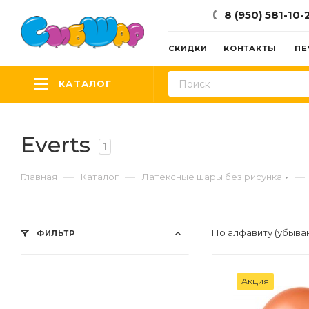
8 (950) 581-10-
СКИДКИ
КОНТАКТЫ
ПЕ
КАТАЛОГ
Everts
1
—
—
—
Главная
Каталог
Латексные шары без рисунка
По алфавиту (убыва
ФИЛЬТР
Акция