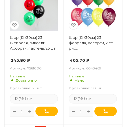
Шар (12"/30см) 23
Шар (12"/30см) 23
Февраля, пиксели,
февраля, ассорти, 2 ст.
Ассорти, пастель, 25 шт.
рис.,
пастель+декоратор,
50шт.
245.80
₽
405.70
₽
Артикул:
7561000
Артикул:
6043469
Наличие
Наличие
Достаточно
Мало
В упаковке:
25 шт.
В упаковке:
50 шт.
12"/30 см
12"/30 см