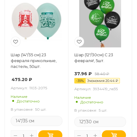
Шар (14"/35 см) 23
Шар (12"/30см) С 23
февраля прикольные,
февраля!, 5шт.
пастель, 50шт.
37.96
₽
58.40
₽
475.20
₽
-
35
%
Экономия
20.44
₽
Артикул:
1103-2075
Артикул:
3934419_ne35
Наличие
Наличие
Достаточно
Достаточно
В упаковке:
50 шт.
В упаковке:
5 шт.
14"/35 см
12"/30 см