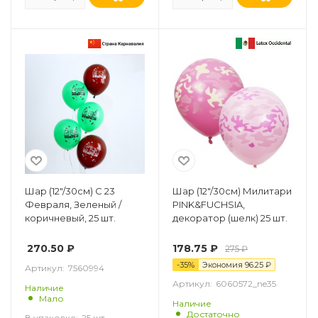
Шар (12"/30см) С 23
Шар (12"/30см) Милитари
Февраля, Зеленый /
PINK&FUCHSIA,
коричневый, 25 шт.
декоратор (шелк) 25 шт.
270.50
₽
178.75
₽
275
₽
-
35
%
Экономия
96.25
₽
Артикул:
7560994
Артикул:
6060572_ne35
Наличие
Мало
Наличие
Достаточно
В упаковке:
25 шт.