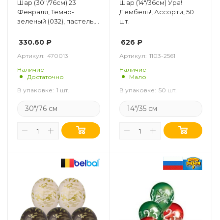
Шар (30''/76см) 23
Шар (14"/36см) Ура!
Февраля, Темно-
Дембель!, Ассорти, 50
зеленый (032), пастель, 2
шт.
ст, 1 шт.
330.60
₽
626
₽
Артикул:
470013
Артикул:
1103-2561
Наличие
Наличие
Достаточно
Мало
В упаковке:
1 шт.
В упаковке:
50 шт.
30"/76 см
14"/35 см