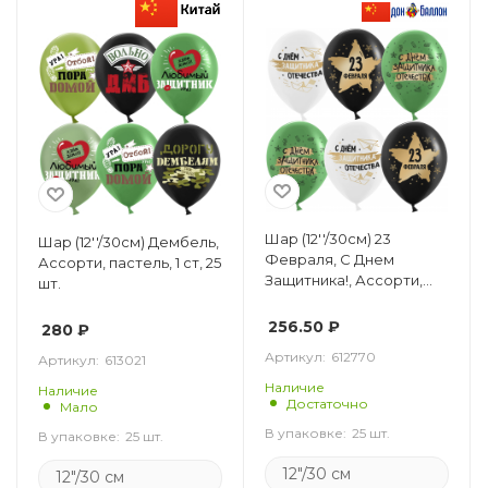
Шар (12''/30см) 23
Шар (12''/30см) Дембель,
Февраля, С Днем
Ассорти, пастель, 1 ст, 25
Защитника!, Ассорти,
шт.
пастель, 2 ст, 25 шт.
256.50
₽
280
₽
Артикул:
612770
Артикул:
613021
Наличие
Наличие
Достаточно
Мало
В упаковке:
25 шт.
В упаковке:
25 шт.
12"/30 см
12"/30 см