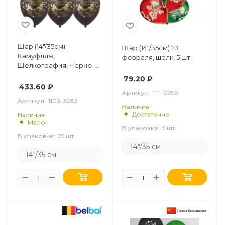
Шар (14"/35см)
Шар (14"/35см) 23
Камуфляж,
февраля, шелк, 5 шт.
Шелкография, Черно-
бежевый, 25 шт.
79.20
₽
433.60
₽
Артикул:
1111-0999
Артикул:
1103-3282
Наличие
Достаточно
Наличие
Мало
В упаковке:
5 шт.
В упаковке:
25 шт.
14"/35 см
14"/35 см