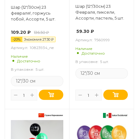
Шар (12"/30см) 23
Шар (12"/30см) 23
Февраля, пиксели,
февраля!, горжусь
Ассорти, пастель, 5 шт.
тобой, Ассорти, 5 шт.
59.30
₽
109.20
₽
136.50
₽
-
20
%
Экономия
27.30
₽
Артикул:
7560999
Артикул:
10823934_ne
Наличие
Достаточно
Наличие
Достаточно
В упаковке:
5 шт.
В упаковке:
5 шт.
12"/30 см
12"/30 см