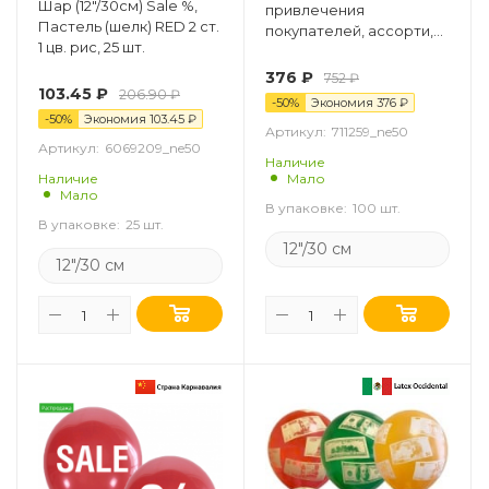
Шар (12"/30см) Sale %,
привлечения
Пастель (шелк) RED 2 ст.
покупателей, ассорти,
1 цв. рис, 25 шт.
лайт, пастель, 5 ст, 100
шт.
376
₽
752
₽
103.45
₽
206.90
₽
-
50
%
Экономия
376
₽
-
50
%
Экономия
103.45
₽
Артикул:
711259_ne50
Артикул:
6069209_ne50
Наличие
Наличие
Мало
Мало
В упаковке:
100 шт.
В упаковке:
25 шт.
12"/30 см
12"/30 см