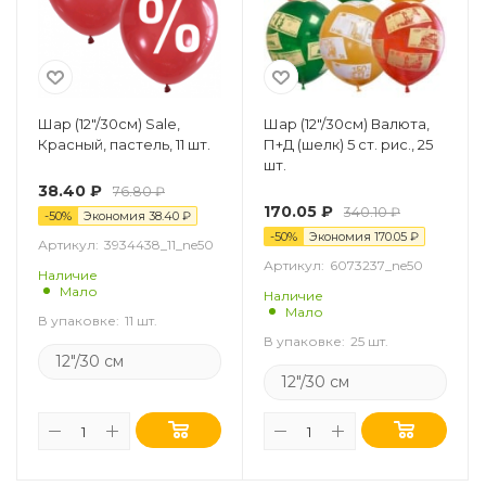
Шар (12"/30см) Sale,
Шар (12"/30см) Валюта,
Красный, пастель, 11 шт.
П+Д (шелк) 5 ст. рис., 25
шт.
38.40
₽
76.80
₽
170.05
₽
340.10
₽
-
50
%
Экономия
38.40
₽
-
50
%
Экономия
170.05
₽
Артикул:
3934438_11_ne50
Артикул:
6073237_ne50
Наличие
Мало
Наличие
Мало
В упаковке:
11 шт.
В упаковке:
25 шт.
12"/30 см
12"/30 см