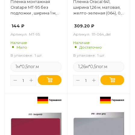
Пленка монтажная
Пленка Oracal 641,
Oratape MT-95 без
ширина 1,26 м, матовая,
подложки , ширина 1 м,
желто-зеленая (064), 0,5
0,5 пог.м
пог. м
144
₽
309.20
₽
Артикул:
МТ-95
Артикул:
111-064_del
Наличие
Наличие
Мало
Достаточно
В упаковке:
1 шт.
В упаковке:
1 шт.
1м*0,5пог.м
1,26м*0,5пог.м