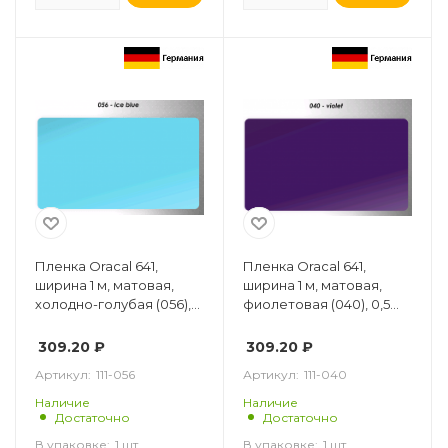
Пленка Oracal 641,
Пленка Oracal 641,
ширина 1 м, матовая,
ширина 1 м, матовая,
холодно-голубая (056),
фиолетовая (040), 0,5
0,5 пог. м
пог. м
309.20
₽
309.20
₽
Артикул:
111-056
Артикул:
111-040
Наличие
Наличие
Достаточно
Достаточно
В упаковке:
1 шт.
В упаковке:
1 шт.