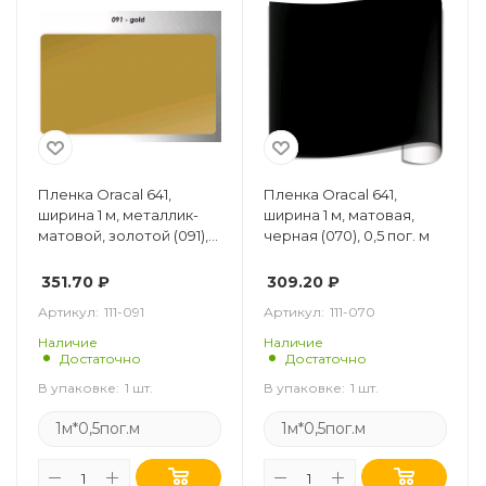
Пленка Oracal 641,
Пленка Oracal 641,
ширина 1 м, металлик-
ширина 1 м, матовая,
матовой, золотой (091),
черная (070), 0,5 пог. м
0,5 пог. м
351.70
₽
309.20
₽
Артикул:
111-091
Артикул:
111-070
Наличие
Наличие
Достаточно
Достаточно
В упаковке:
1 шт.
В упаковке:
1 шт.
1м*0,5пог.м
1м*0,5пог.м