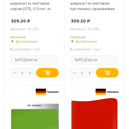
ширина 1 м, матовая,
ширина 1 м, матовая,
серая (071), 0,5 пог. м
пастельно-оранжевая
(035), 0,5 пог. м
309.20
₽
309.20
₽
Артикул:
111-071
Артикул:
111-035
Наличие
Наличие
Достаточно
Достаточно
В упаковке:
1 шт.
В упаковке:
1 шт.
1м*0,5пог.м
1м*0,5пог.м