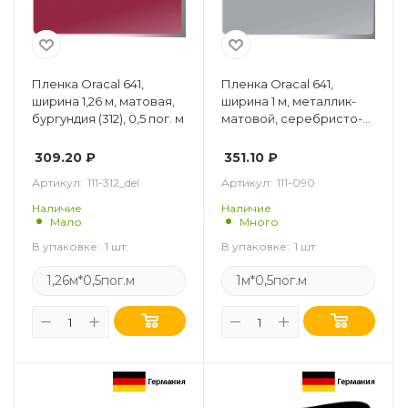
Пленка Oracal 641,
Пленка Oracal 641,
ширина 1,26 м, матовая,
ширина 1 м, металлик-
бургундия (312), 0,5 пог. м
матовой, серебристо-
серый (090), 0,5 пог. м
309.20
₽
351.10
₽
Артикул:
111-312_del
Артикул:
111-090
Наличие
Наличие
Мало
Много
В упаковке:
1 шт.
В упаковке:
1 шт.
1,26м*0,5пог.м
1м*0,5пог.м