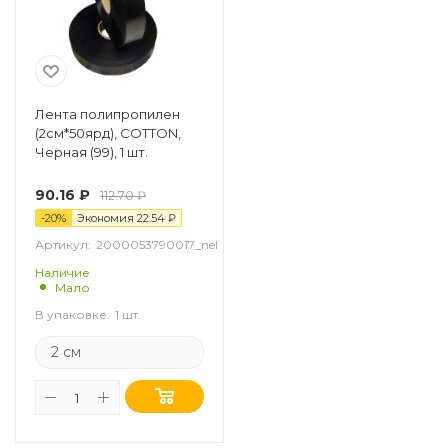
Лента полипропилен
(2см*50ярд), COTTON,
Черная (99), 1 шт.
90.16
₽
112.70
₽
-
20
%
Экономия
22.54
₽
Артикул:
2000053790017_nel
Наличие
Мало
В упаковке:
1 шт.
2 см