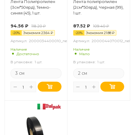
Лента Полипропилен
Лента полипропилен
(3см*50ярд), Темно-
(2см*50ярд), Черная (99),
синяя (45), 1 шт.
1 шт.
94.56
₽
87.52
₽
118.20
₽
109.40
₽
-
20
%
Экономия
23.64
₽
-
20
%
Экономия
21.88
₽
Артикул:
2000034400010_nel
Артикул:
2000044070012_nel
Наличие
Наличие
Достаточно
Мало
В упаковке:
1 шт.
В упаковке:
1 шт.
3 см
2 см