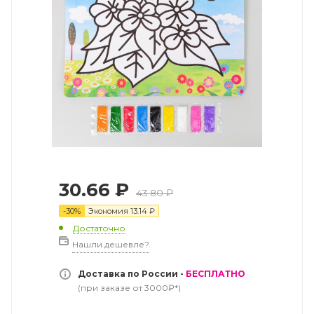
30.66
₽
43.80
₽
-
30
%
Экономия
13.14
₽
Достаточно
Нашли дешевле?
Доставка по России -
БЕСПЛАТНО
(при заказе от 3000₽*)