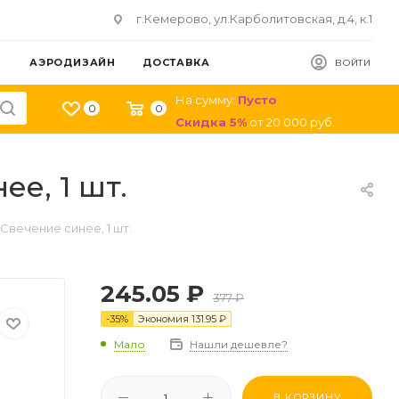
г.Кемерово, ул.Карболитовская, д.4, к.1
АЭРОДИЗАЙН
ДОСТАВКА
ВОЙТИ
На сумму:
Пусто
0
0
Скидка
5
%
от
20 000
руб.
е, 1 шт.
 Свечение синее, 1 шт.
245.05
₽
377
₽
-
35
%
Экономия
131.95
₽
Мало
Нашли дешевле?
В КОРЗИНУ