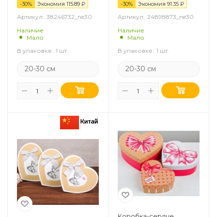
-
30
%
Экономия
115.89
₽
-
30
%
Экономия
91.35
₽
Артикул:
38246732_ne30
Артикул:
24898873_ne30
Наличие
Наличие
Мало
Мало
В упаковке:
1 шт.
В упаковке:
1 шт.
20-30 см
20-30 см
Коробка-сердце