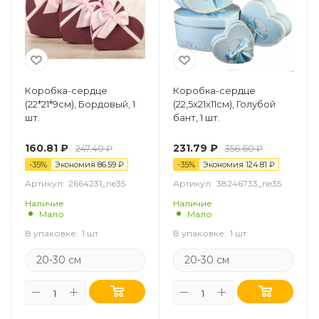
Коробка-сердце
Коробка-сердце
(22*21*9см), Бордовый, 1
(22,5х21х11см), Голубой
шт.
бант, 1 шт.
160.81
₽
231.79
₽
247.40
₽
356.60
₽
-
35
%
Экономия
86.59
₽
-
35
%
Экономия
124.81
₽
Артикул:
2664231_ne35
Артикул:
38246733_ne35
Наличие
Наличие
Мало
Мало
В упаковке:
1 шт.
В упаковке:
1 шт.
20-30 см
20-30 см