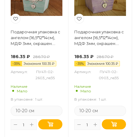
Подарочная упаковка с
Подарочная упаковка с
ангелом (16,5*12*14см),
ангелом (16,5*12*14см),
МДФ 3мм, окрашен.
МДФ 3мм, окрашен.
Тиффани-белый, 1 шт.
Сиреневый-белый, 1 шт.
186.35
₽
186.35
₽
286.70
₽
286.70
₽
-
35
%
Экономия
100.35
₽
-
35
%
Экономия
100.35
₽
Артикул:
ПУ411-02-
Артикул:
ПУ411-02-
2603_ne35
0903_ne35
Наличие
Наличие
Мало
Мало
В упаковке:
1 шт.
В упаковке:
1 шт.
10-20 см
10-20 см