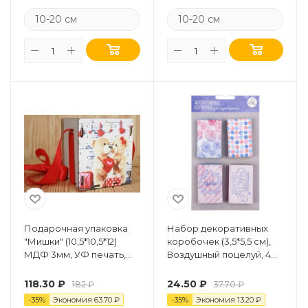
10-20 см
10-20 см
Подарочная упаковка
Набор декоративных
"Мишки" (10,5*10,5*12)
коробочек (3,5*5,5 см),
МДФ 3мм, УФ печать,
Воздушный поцелуй, 4
окраш., оформл., Серый
шт.
пастель, 1 шт.
118.30
₽
24.50
₽
182
₽
37.70
₽
-
35
%
Экономия
63.70
₽
-
35
%
Экономия
13.20
₽