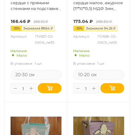
сердце с прямыми
сердце малое, ажурное
стенками на подставке
(17*10*15,5) МДФ 3мм,
(25*10*23см), красная, 1
окрашен.оформл.
шт.
Красная, 1 шт.
166.46
₽
175.04
₽
256.10
₽
269.30
₽
-
35
%
Экономия
89.64
₽
-
35
%
Экономия
94.26
₽
Артикул:
ПУ657-02-
Артикул:
ПУ658-02-
0606_ne35
0603_ne35
Наличие
Наличие
Мало
Мало
В упаковке:
1 шт.
В упаковке:
1 шт.
20-30 см
10-20 см