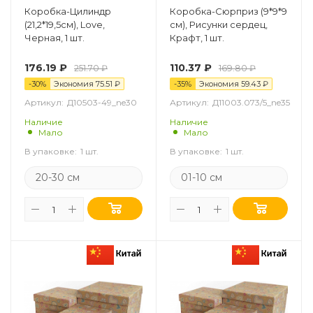
Коробка-Цилиндр
Коробка-Сюрприз (9*9*9
(21,2*19,5cм), Love,
см), Рисунки сердец,
Черная, 1 шт.
Крафт, 1 шт.
176.19
₽
110.37
₽
251.70
₽
169.80
₽
-
30
%
Экономия
75.51
₽
-
35
%
Экономия
59.43
₽
Артикул:
Д10503-49_ne30
Артикул:
Д11003.073/5_ne35
Наличие
Наличие
Мало
Мало
В упаковке:
1 шт.
В упаковке:
1 шт.
20-30 см
01-10 см