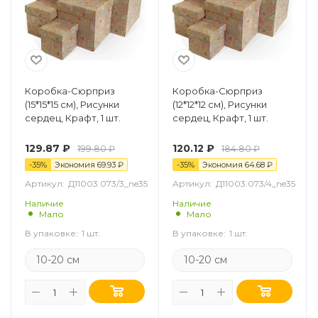
Коробка-Сюрприз
Коробка-Сюрприз
(15*15*15 см), Рисунки
(12*12*12 см), Рисунки
сердец, Крафт, 1 шт.
сердец, Крафт, 1 шт.
129.87
₽
120.12
₽
199.80
₽
184.80
₽
-
35
%
Экономия
69.93
₽
-
35
%
Экономия
64.68
₽
Артикул:
Д11003.073/3_ne35
Артикул:
Д11003.073/4_ne35
Наличие
Наличие
Мало
Мало
В упаковке:
1 шт.
В упаковке:
1 шт.
10-20 см
10-20 см