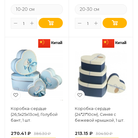
10-20 см
20-30 см
Коробка-сердце
Коробка-сердце
(26,5х25х13см), Голубой
(24*21*10см), Синяя с
бант, 1 шт.
бежевой крышкой, 1 шт.
270.41
₽
213.15
₽
386.30
₽
304.50
₽