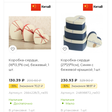
Коробка-сердце,
Коробка-сердце
(16*13,5*6 см), бежевый, 1
(27*25*11см), Синяя с
шт.
бежевой крышкой, 1 шт.
130.39
₽
230.93
₽
200.60
₽
329.90
₽
-
35
%
Экономия
70.21
₽
-
30
%
Экономия
98.97
₽
Артикул:
2664228/3_ne35
Артикул:
24898872_ne30
Наличие
Наличие
Достаточно
Мало
В упаковке:
1 шт.
В упаковке:
1 шт.