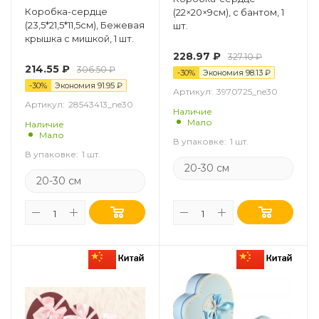
Коробка-сердце
(22×20×9см), с бантом, 1
(23,5*21,5*11,5см), Бежевая
шт.
крышка с мишкой, 1 шт.
228.97
₽
327.10
₽
214.55
₽
306.50
₽
-
30
%
Экономия
98.13
₽
-
30
%
Экономия
91.95
₽
Артикул:
3970725_ne30
Артикул:
28543413_ne30
Наличие
Мало
Наличие
Мало
В упаковке:
1 шт.
В упаковке:
1 шт.
20-30 см
20-30 см