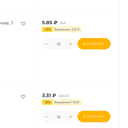
ке, 1
5.85
₽
9
₽
-
35
%
Экономия
3.15
₽
В КОРЗИНУ
3.31
₽
5.10
₽
-
35
%
Экономия
1.79
₽
В КОРЗИНУ