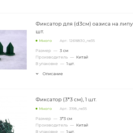
Фиксатор для (d3см) оазиса на липуч
шт.
Много
Арт.: 12616830_ne35
Размер
—
3 см
Производитель
—
Китай
В упаковке
—
1 шт.
Описание
Фиксатор (3*3 см), 1 шт.
Много
Арт.: 3198_ne35
Размер
—
3*3 см
Производитель
—
Китай
В упаковке
—
1 шт.