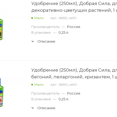
Удобрение (250мл), Добрая Сила, д
декоративно-цветущих растений, 1 
Мало
Арт.: 56553_ne30
Производитель
—
Россия
В упаковке
—
0,25 л.
Описание
Удобрение (250мл), Добрая Сила, д
бегоний, пеларгоний, хризантем, 1 
Мало
Арт.: 56550_ne30
Производитель
—
Россия
В упаковке
—
0,25 л.
Описание