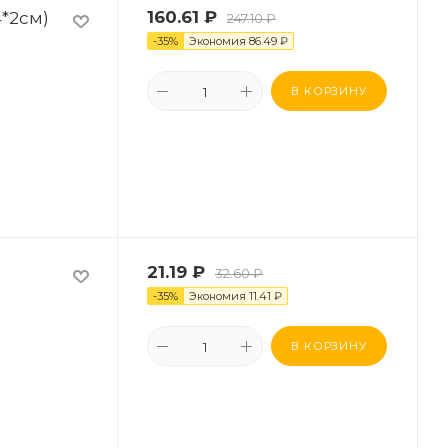
4*2см)
160.61
₽
247.10
₽
-
35
%
Экономия
86.49
₽
В КОРЗИНУ
21.19
₽
32.60
₽
-
35
%
Экономия
11.41
₽
В КОРЗИНУ