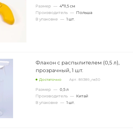
Размер
—
4*11,5 см
Производитель
—
Польша
В упаковке
—
1 шт.
Флакон с распылителем (0,5 л),
прозрачный, 1 шт.
Достаточно
Арт.: 89389_ne30
Размер
—
0,5 л
Производитель
—
Китай
В упаковке
—
1 шт.