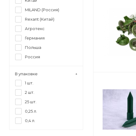
Китай
13мм*1м
MILAND (Россия)
15 см
Rexant (Китай)
150 мл
Агротекс
15мм*1м
Германия
17,5 см
Польша
19мм*1м
Россия
2,5 см
2,5*14 см
В упаковке
20*7*2 см
1 шт.
20мм*1м
2 шт.
25*23*6 см
25 шт.
25мм*1м
0,25 л.
2мм*15м
0,4 л.
3 см
3*20 см