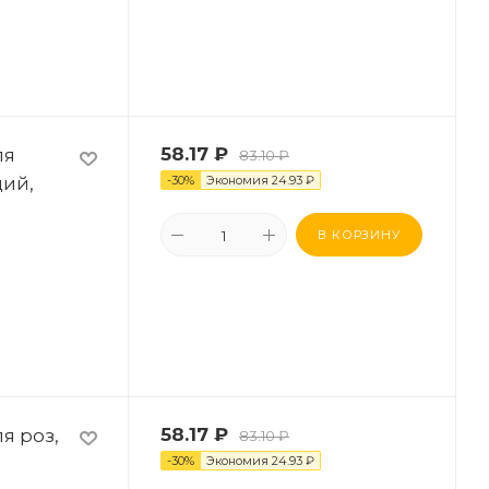
ля
58.17
₽
83.10
₽
ций,
-
30
%
Экономия
24.93
₽
В КОРЗИНУ
я роз,
58.17
₽
83.10
₽
-
30
%
Экономия
24.93
₽