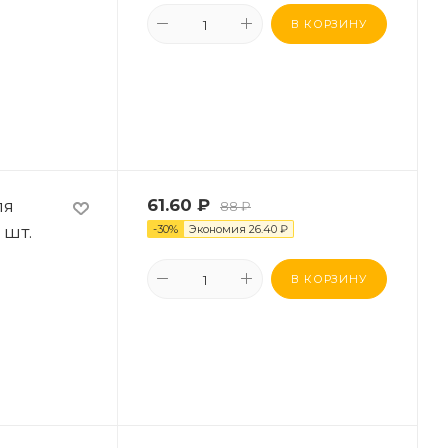
В КОРЗИНУ
ля
61.60
₽
88
₽
 шт.
-
30
%
Экономия
26.40
₽
В КОРЗИНУ