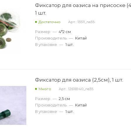
Фиксатор для оазиса на присоске (
1 шт.
Достаточно
Арт.: 13511_ne35
Размер
—
4*2 см
Производитель
—
Китай
В упаковке
—
1 шт.
Фиксатор для оазиса (2,5см), 1 шт.
Много
Арт.: 12616940_ne35
Размер
—
2,5 см
Производитель
—
Китай
В упаковке
—
1 шт.