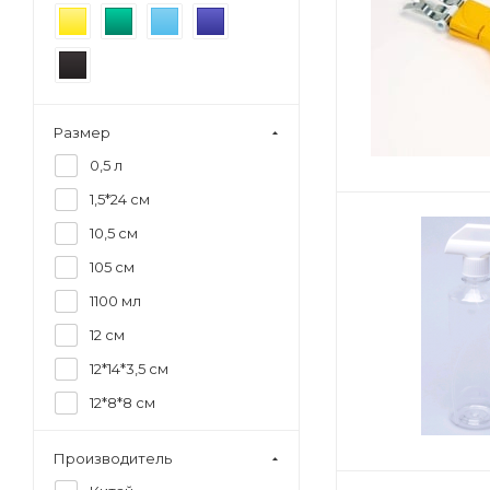
Размер
0,5 л
1,5*24 см
10,5 см
105 см
1100 мл
12 см
12*14*3,5 см
12*8*8 см
13 см
Производитель
13*9 см