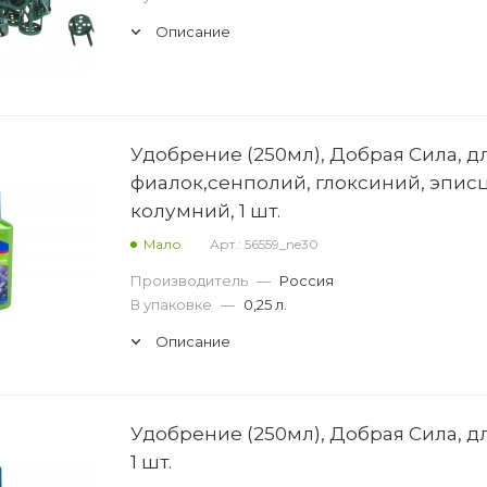
Описание
Удобрение (250мл), Добрая Сила, д
фиалок,сенполий, глоксиний, эпис
колумний, 1 шт.
Мало
Арт.: 56559_ne30
Производитель
—
Россия
В упаковке
—
0,25 л.
Описание
Удобрение (250мл), Добрая Сила, дл
1 шт.