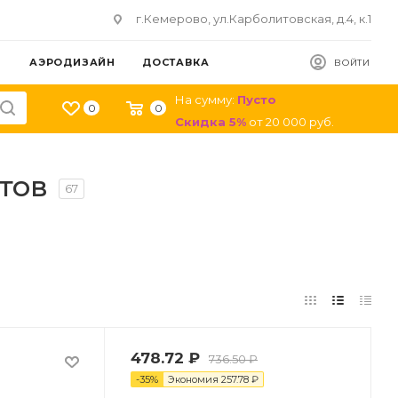
г.Кемерово, ул.Карболитовская, д.4, к.1
АЭРОДИЗАЙН
ДОСТАВКА
ВОЙТИ
На сумму:
Пусто
0
0
Скидка
5
%
от
20 000
руб.
тов
67
478.72
₽
736.50
₽
-
35
%
Экономия
257.78
₽