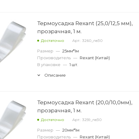
Термоусадка Rexant (25,0/12,5 мм),
прозрачная, 1 м.
Достаточно
Арт.: 3260_ne30
Размер
—
25мм*1м
Производитель
—
Rexant (Китай)
В упаковке
—
1 шт.
Описание
Термоусадка Rexant (20,0/10,0мм),
прозрачная, 1 м.
Достаточно
Арт.: 3259_ne30
Размер
—
20мм*1м
Производитель
—
Rexant (Китай)