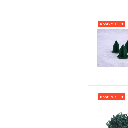
3*3 см
4 см
Кратно 10 шт
4*11,5 см
4*2 см
45 см
5*2,5 см
550 мл
6*8 см
60 см
8 см
Кратно 10 шт
85 см
9 см