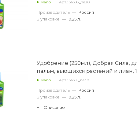
Мало
Арт.: 56558_ne30
Производитель
—
Россия
В упаковке
—
0,25 л.
Удобрение (250мл), Добрая Сила, д
пальм, вьющихся растений и лиан, 1
Мало
Арт.: 56555_ne30
Производитель
—
Россия
В упаковке
—
0,25 л.
Описание