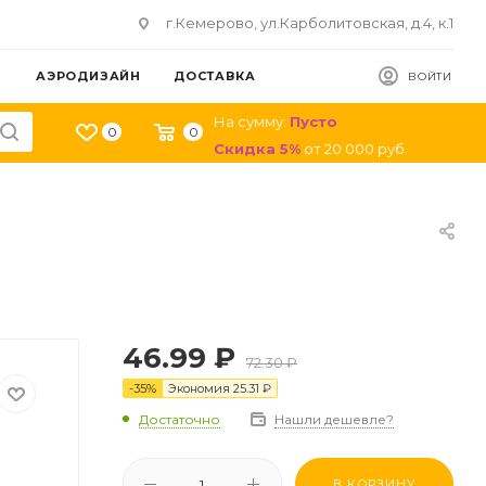
г.Кемерово, ул.Карболитовская, д.4, к.1
АЭРОДИЗАЙН
ДОСТАВКА
ВОЙТИ
На сумму:
Пусто
0
0
Скидка
5
%
от
20 000
руб.
46.99
₽
72.30
₽
-
35
%
Экономия
25.31
₽
Достаточно
Нашли дешевле?
В КОРЗИНУ