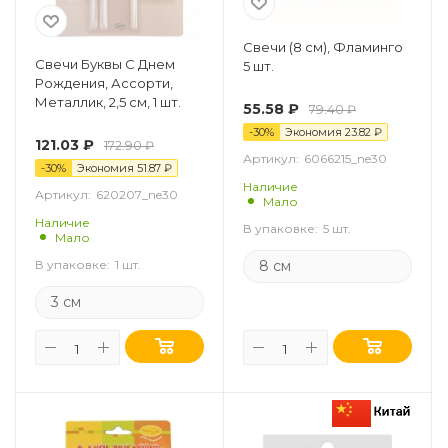
Свечи (8 см), Фламинго
Свечи Буквы С Днем
5 шт.
Рождения, Ассорти,
Металлик, 2,5 см, 1 шт.
55.58
₽
79.40
₽
-
30
%
Экономия
23.82
₽
121.03
₽
172.90
₽
Артикул:
6066215_ne30
-
30
%
Экономия
51.87
₽
Наличие
Артикул:
620207_ne30
Мало
Наличие
В упаковке:
5 шт.
Мало
8 см
В упаковке:
1 шт.
3 см