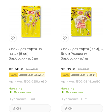
Свечи для торта на
Свечи для торта (9 см), С
пиках (8 см),
Днем Рождения
Барбоскины, 5 шт.
Барбоскины, 1 шт.
85.68
₽
95.97
₽
122.40
₽
137.10
₽
-
30
%
Экономия
36.72
₽
-
30
%
Экономия
41.13
₽
Артикул:
1502-2651_ne30
Артикул:
1502-2848_ne30
Наличие
Наличие
Достаточно
Достаточно
В упаковке:
5 шт.
В упаковке:
1 шт.
8 см
9 см