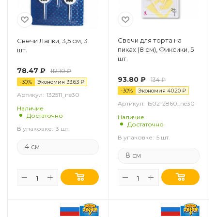
Свечи для торта на
Свечи Лапки, 3,5 см, 3
пиках (8 см), Фиксики, 5
шт.
шт.
78.47
₽
112.10
₽
93.80
₽
134
₽
-
30
%
Экономия
33.63
₽
-
30
%
Экономия
40.20
₽
Артикул:
132511_ne30
Артикул:
1502-2860_ne30
Наличие
Достаточно
Наличие
Достаточно
В упаковке:
3 шт.
В упаковке:
5 шт.
4 см
8 см