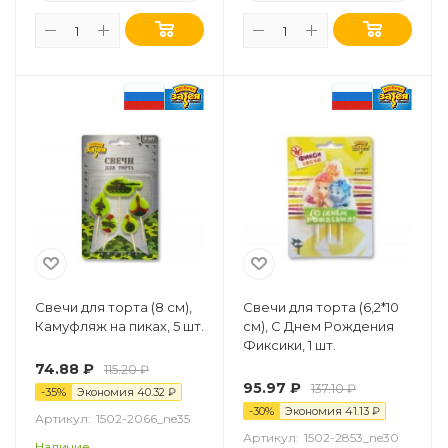
Свечи для торта (8 см),
Свечи для торта (6,2*10
Камуфляж на пиках, 5 шт.
см), С Днем Рождения
Фиксики, 1 шт.
74.88
₽
115.20
₽
95.97
₽
137.10
₽
-
35
%
Экономия
40.32
₽
-
30
%
Экономия
41.13
₽
Артикул:
1502-2066_ne35
Артикул:
1502-2853_ne30
Наличие