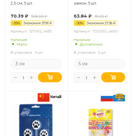
2,5 см, 5 шт.
замок, 5 шт.
70.39
₽
63.84
₽
108.30
₽
91.20
₽
-
35
%
Экономия
37.91
₽
-
30
%
Экономия
27.36
₽
Артикул:
127092_ne35
Артикул:
702030_ne30
Наличие
Наличие
Мало
Достаточно
В упаковке:
5 шт.
В упаковке:
5 шт.
3 см
5 см