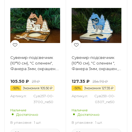
Сувенир-подсвечник
Сувенир-подсвечник
(10*10 см), "С оленем",
(10*10 см), "С оленем ",
Фанера 3мм, окрашен.
Фанера 3мм, окрашен.,
морилкой, оформл., Дуб,
оформл., Белый-
1 шт.
голубой, 1 шт.
105.50
₽
127.35
₽
211
₽
254.70
₽
-
50
%
Экономия
105.50
₽
-
50
%
Экономия
127.35
₽
Артикул:
Сув257-00-
Артикул:
Сув259-00-
3700_ne50
0307_ne50
Наличие
Наличие
Достаточно
Достаточно
В упаковке:
1 шт.
В упаковке:
1 шт.