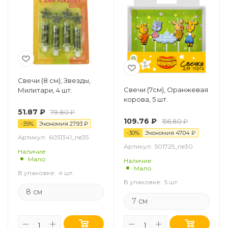
Свечи (8 см), Звезды,
Свечи (7см), Оранжевая
Милитари, 4 шт.
корова, 5 шт.
51.87
₽
79.80
₽
109.76
₽
156.80
₽
-
35
%
Экономия
27.93
₽
-
30
%
Экономия
47.04
₽
Артикул:
6051341_ne35
Артикул:
501725_ne30
Наличие
Мало
Наличие
Мало
В упаковке:
4 шт.
В упаковке:
5 шт.
8 см
7 см