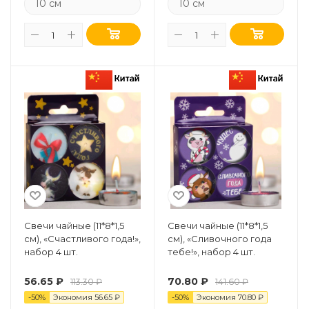
10 см
10 см
Свечи чайные (11*8*1,5
Свечи чайные (11*8*1,5
см), «Счастливого года!»,
см), «Сливочного года
набор 4 шт.
тебе!», набор 4 шт.
56.65
₽
70.80
₽
113.30
₽
141.60
₽
-
50
%
Экономия
56.65
₽
-
50
%
Экономия
70.80
₽