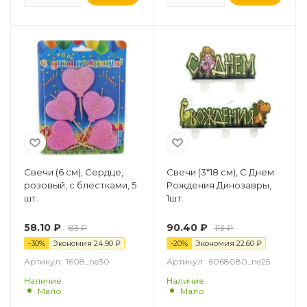
Свечи (6 см), Сердце,
Свечи (3*18 см), С Днем
розовый, с блестками, 5
Рождения Динозавры,
шт.
1шт.
58.10
₽
90.40
₽
83
₽
113
₽
-
30
%
Экономия
24.90
₽
-
20
%
Экономия
22.60
₽
Артикул:
1608_ne30
Артикул:
6068080_ne25
Наличие
Наличие
Мало
Мало