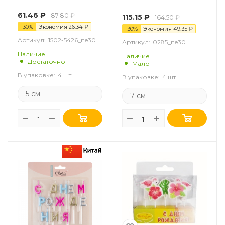
4 шт.
61.46
₽
87.80
₽
115.15
₽
164.50
₽
-
30
%
Экономия
26.34
₽
-
30
%
Экономия
49.35
₽
Артикул:
1502-5426_ne30
Артикул:
0285_ne30
Наличие
Наличие
Достаточно
Мало
В упаковке:
4 шт.
В упаковке:
4 шт.
5 см
7 см