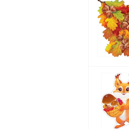
55*28 см
59,6*44 см
60*44 см
67*99 см
68*45,5 см
95 см
95*16 см
А2
А3