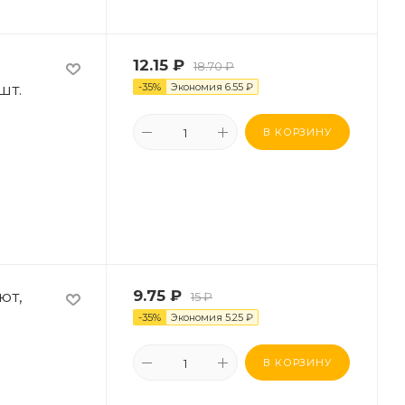
12.15
₽
18.70
₽
шт.
-
35
%
Экономия
6.55
₽
В КОРЗИНУ
ют,
9.75
₽
15
₽
-
35
%
Экономия
5.25
₽
В КОРЗИНУ