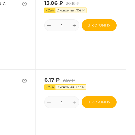
 с
13.06
₽
20.10
₽
-
35
%
Экономия
7.04
₽
В КОРЗИНУ
6.17
₽
9.50
₽
-
35
%
Экономия
3.33
₽
В КОРЗИНУ