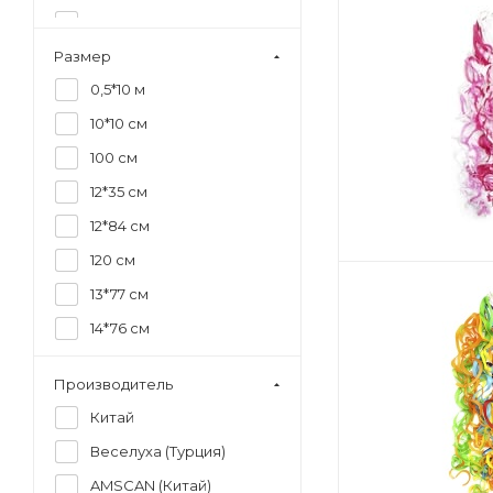
Звери
Размер
Новый год
0,5*10 м
Хэллоуин
10*10 см
На каждый день
100 см
С юбилеем, поздравляю
12*35 см
День учителя
12*84 см
Для нее
120 см
13*77 см
14*76 см
140 см
Производитель
15*15 см
Китай
15*20 см
Веселуха (Турция)
16*33 см
AMSCAN (Китай)