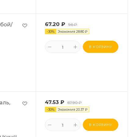
убой/
67.20
₽
96
₽
-
30
%
Экономия
28.80
₽
В КОРЗИНУ
аль,
47.53
₽
67.90
₽
-
30
%
Экономия
20.37
₽
В КОРЗИНУ
t (Китай)