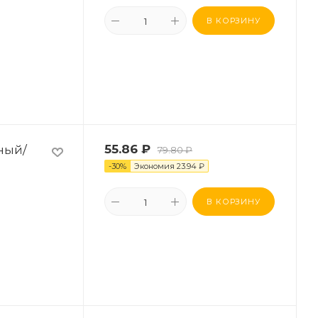
В КОРЗИНУ
ный/
55.86
₽
79.80
₽
-
30
%
Экономия
23.94
₽
В КОРЗИНУ