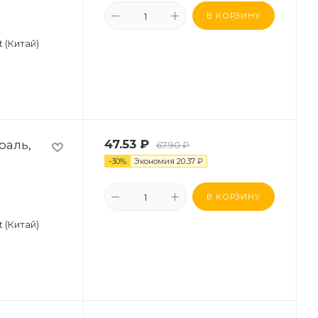
В КОРЗИНУ
t (Китай)
раль,
47.53
₽
67.90
₽
-
30
%
Экономия
20.37
₽
В КОРЗИНУ
t (Китай)