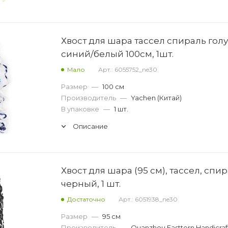
Хвост для шара тассел спираль гол
синий/белый 100см, 1шт.
Мало
Арт.: 6055752_ne30
Размер
—
100 см
Производитель
—
Yachen (Китай)
В упаковке
—
1 шт.
Описание
Хвост для шара (95 см), тассел, спир
черный, 1 шт.
Достаточно
Арт.: 6051938_ne30
Размер
—
95 см
Производитель
—
Quanzhou Easttern Handicraf