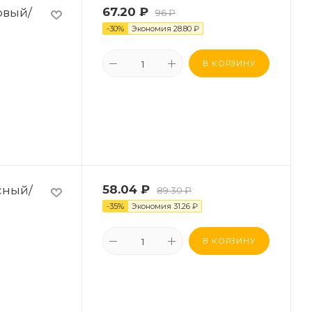
овый/
67.20
₽
96
₽
-
30
%
Экономия
28.80
₽
В КОРЗИНУ
сный/
58.04
₽
89.30
₽
-
35
%
Экономия
31.26
₽
В КОРЗИНУ