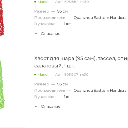
Мало
Арт.: 6051884_ne30
Размер
—
95 см
Производитель
—
Quanzhou Easttern Handicraf
В упаковке
—
1 шт.
Описание
Хвост для шара (95 сам), тассел, спи
салатовый, 1 шт.
Мало
Арт.: 6051907_ne30
Размер
—
95 см
Производитель
—
Quanzhou Easttern Handicraf
В упаковке
—
1 шт.
Описание