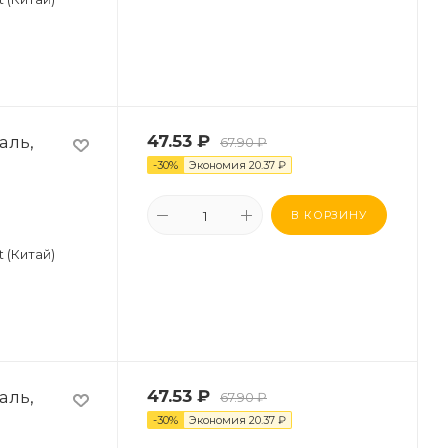
аль,
47.53
₽
67.90
₽
-
30
%
Экономия
20.37
₽
В КОРЗИНУ
t (Китай)
аль,
47.53
₽
67.90
₽
-
30
%
Экономия
20.37
₽