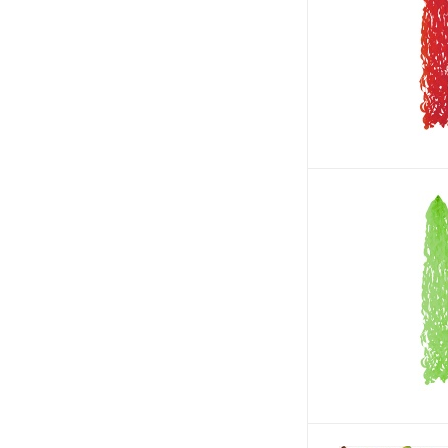
36 см
38 см
38*23 см
40*60 см
41 см
44*60 см
45*25 см
450 см
46*22 см
49*60 см
49,4*31,4 см
50*30,5 см
51 см
51*35 см
55 см