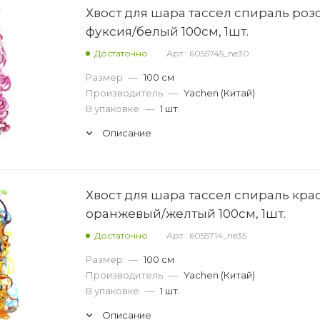
Хвост для шара тассел спираль роз
фуксия/белый 100см, 1шт.
Достаточно
Арт.: 6055745_ne30
Размер
—
100 см
Производитель
—
Yachen (Китай)
В упаковке
—
1 шт.
Описание
Хвост для шара тассел спираль кра
оранжевый/желтый 100см, 1шт.
Достаточно
Арт.: 6055714_ne35
Размер
—
100 см
Производитель
—
Yachen (Китай)
В упаковке
—
1 шт.
Описание