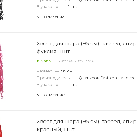
В упаковке
—
1 шт.
Описание
Хвост для шара (95 см), тассел, спир
фуксия, 1 шт.
Мало
Арт.: 6051877_ne30
Размер
—
95 см
Производитель
—
Quanzhou Easttern Handicraf
В упаковке
—
1 шт.
Описание
Хвост для шара (95 см), тассел, спир
красный, 1 шт.