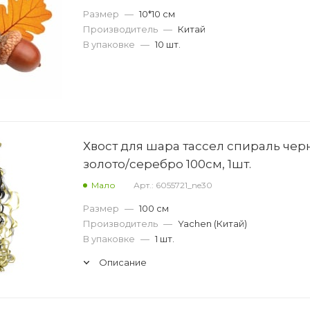
Размер
—
10*10 см
Производитель
—
Китай
В упаковке
—
10 шт.
Хвост для шара тассел спираль чер
золото/серебро 100см, 1шт.
Мало
Арт.: 6055721_ne30
Размер
—
100 см
Производитель
—
Yachen (Китай)
В упаковке
—
1 шт.
Описание