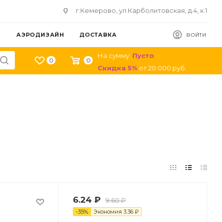
г.Кемерово, ул.Карболитовская, д.4, к.1
АЭРОДИЗАЙН
ДОСТАВКА
ВОЙТИ
На сумму:
Пусто
0
0
Скидка
5
%
от
20 000
руб.
6.24
₽
9.60
₽
-
35
%
Экономия
3.36
₽