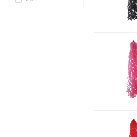
25*23 см
16 шт.
25*35 см
20 шт.
25,3*23 см
10 л.
250 см
28 см
28*21 см
29,5*37 см
30 см
30*30 см
30*40 см
300 см
35 см
35*12 см
35,4*43,4 см