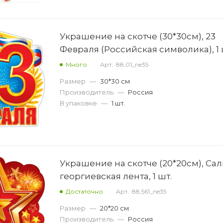
Украшение на скотче (30*30см), 23
Февраля (Российская символика), 1 
Много
Арт.: 88,01_ne35
Размер
—
30*30 см
Производитель
—
Россия
В упаковке
—
1 шт.
Украшение на скотче (20*20см), Сал
георгиевская лента, 1 шт.
Достаточно
Арт.: 88,561_ne35
Размер
—
20*20 см
Производитель
—
Россия