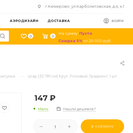
г.Кемерово, ул.Карболитовская, д.4, к.1
АЭРОДИЗАЙН
ДОСТАВКА
ВОЙТИ
На сумму:
Пусто
0
0
Скидка
5
%
от
20 000
руб.
—
рисунка
Шар (32''/81 см) Круг, Розовый, Градиент, 1 шт.
147
₽
Мало
Нашли дешевле?
В КОРЗИНУ