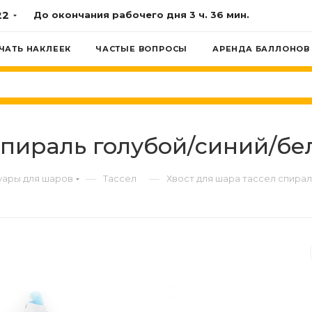
22
До окончания рабочего дня
3 ч. 36 мин.
ЧАТЬ НАКЛЕЕК
ЧАСТЫЕ ВОПРОСЫ
АРЕНДА БАЛЛОНОВ
спираль голубой/синий/бел
—
—
уары для шаров
Тассел
Хвост для шара тассел спирал