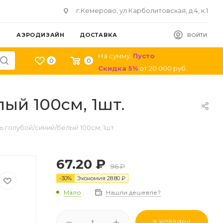
г.Кемерово, ул.Карболитовская, д.4, к.1
АЭРОДИЗАЙН
ДОСТАВКА
ВОЙТИ
На сумму:
Пусто
0
0
Скидка
5
%
от
20 000
руб.
ый 100см, 1шт.
ь голубой/синий/белый 100см, 1шт.
67.20
₽
96
₽
-
30
%
Экономия
28.80
₽
Мало
Нашли дешевле?
В КОРЗИНУ