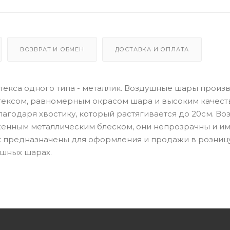
ВОЗВРАТ И ОБМЕН
ДОСТАВКА И ОПЛАТА
екса одного типа - металлик. Воздушные шары произ
тексом, равномерным окрасом шара и высоким качеств
годаря хвостику, который растягивается до 20см. В
женным металлическим блеском, они непрозрачны и и
к предназначены для оформления и продажи в розницу
ушных шарах.