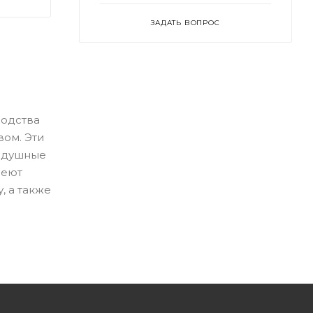
ЗАДАТЬ ВОПРОС
водства
ом. Эти
оздушные
меют
, а также