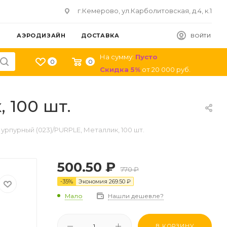
г.Кемерово, ул.Карболитовская, д.4, к.1
АЭРОДИЗАЙН
ДОСТАВКА
ВОЙТИ
На сумму:
Пусто
0
0
Скидка
5
%
от
20 000
руб.
 100 шт.
Пурпурный (023)/PURPLE, Металлик, 100 шт.
500.50
₽
770
₽
-
35
%
Экономия
269.50
₽
Мало
Нашли дешевле?
В КОРЗИНУ