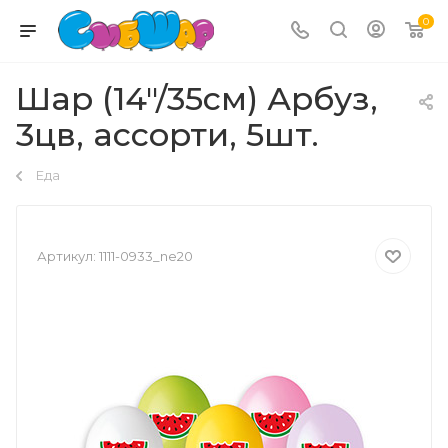
0
Шар (14"/35см) Арбуз,
3цв, ассорти, 5шт.
Еда
Артикул:
1111-0933_ne20