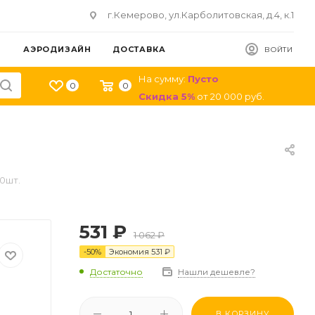
г.Кемерово, ул.Карболитовская, д.4, к.1
АЭРОДИЗАЙН
ДОСТАВКА
ВОЙТИ
На сумму:
Пусто
0
0
Скидка
5
%
от
20 000
руб.
00шт.
531
₽
1 062
₽
-
50
%
Экономия
531
₽
Достаточно
Нашли дешевле?
В КОРЗИНУ