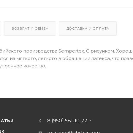
ВОЗВРАТ И ОБМЕН
ДОСТАВКА И ОПЛАТА
бийского производства Sempertex. С рисунком. Хорош
ся из мягкого, легкого в обращении латекса, что позв
упречное качество.
8 (950) 581-10-22
ТАТЬИ
ЕК
manager@sibshar.com