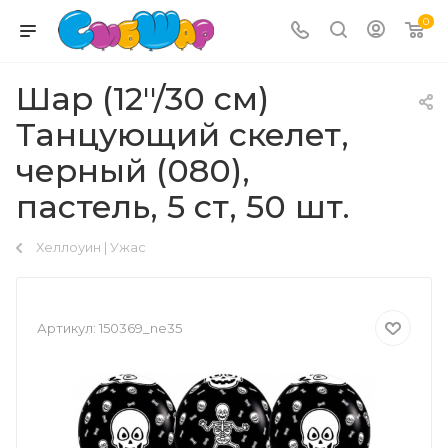
0
Шар (12''/30 см)
Танцующий скелет,
черный (080),
пастель, 5 ст, 50 шт.
Хеллоуин | Ужас
Артикул:
150369_ne35