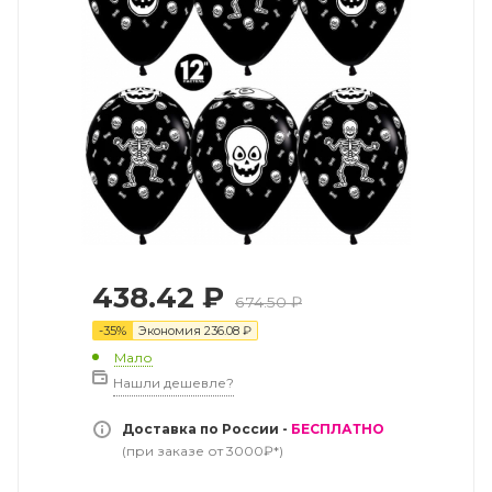
438.42
₽
674.50
₽
-
35
%
Экономия
236.08
₽
Мало
Нашли дешевле?
Доставка по России -
БЕСПЛАТНО
(при заказе от 3000₽*)