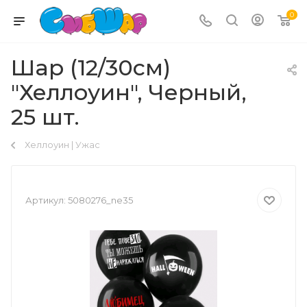
0
Шар (12/30см)
"Хеллоуин", Черный,
25 шт.
Хеллоуин | Ужас
Артикул:
5080276_ne35