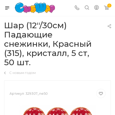
0
Шар (12''/30см)
Падающие
снежинки, Красный
(315), кристалл, 5 ст,
50 шт.
С новым годом
Артикул:
329307_ne50