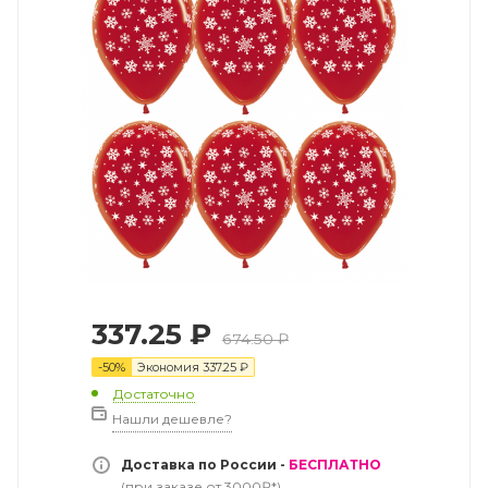
337.25
₽
674.50
₽
-
50
%
Экономия
337.25
₽
Достаточно
Нашли дешевле?
Доставка по России -
БЕСПЛАТНО
(при заказе от 3000₽*)