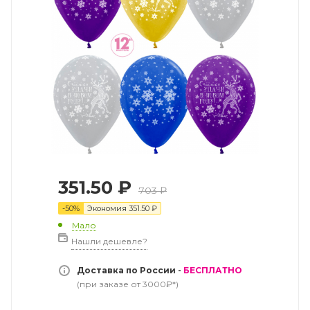
351.50
₽
703
₽
-
50
%
Экономия
351.50
₽
Мало
Нашли дешевле?
Доставка по России -
БЕСПЛАТНО
(при заказе от 3000₽*)