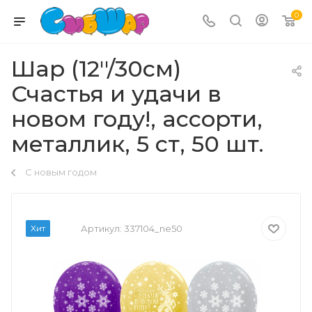
0
Шар (12''/30см)
Счастья и удачи в
новом году!, ассорти,
металлик, 5 ст, 50 шт.
С новым годом
Хит
Артикул:
337104_ne50