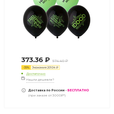
373.36
₽
574.40
₽
-
35
%
Экономия
201.04
₽
Достаточно
Нашли дешевле?
Доставка по России -
БЕСПЛАТНО
(при заказе от 3000₽*)