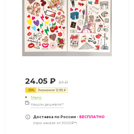
24.05
₽
37
₽
-
35
%
Экономия
12.95
₽
Мало
Нашли дешевле?
Доставка по России -
БЕСПЛАТНО
(при заказе от 3000₽*)