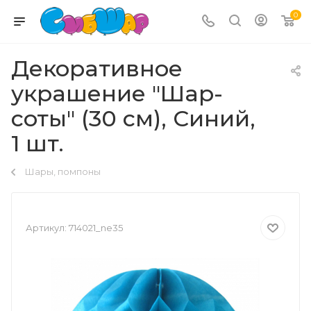
0
Декоративное
украшение "Шар-
соты" (30 см), Синий,
1 шт.
Шары, помпоны
Артикул:
714021_ne35