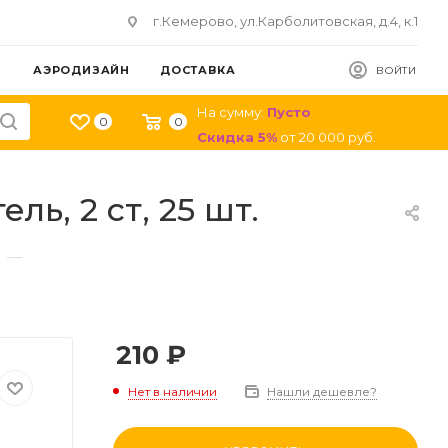
г.Кемерово, ул.Карболитовская, д.4, к.1
АЭРОДИЗАЙН
ДОСТАВКА
ВОЙТИ
На сумму:
Пусто
0
0
Скидка
5
%
от
20 000
руб.
ль, 2 ст, 25 шт.
—
210
₽
Нет в наличии
Нашли дешевле?