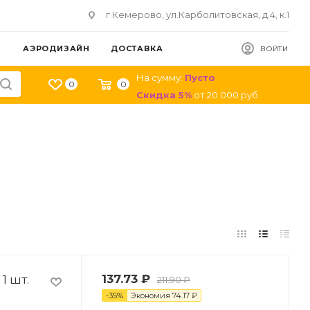
г.Кемерово, ул.Карболитовская, д.4, к.1
АЭРОДИЗАЙН
ДОСТАВКА
ВОЙТИ
На сумму:
Пусто
0
0
Скидка
5
%
от
20 000
руб.
1 шт.
137.73
₽
211.90
₽
-
35
%
Экономия
74.17
₽