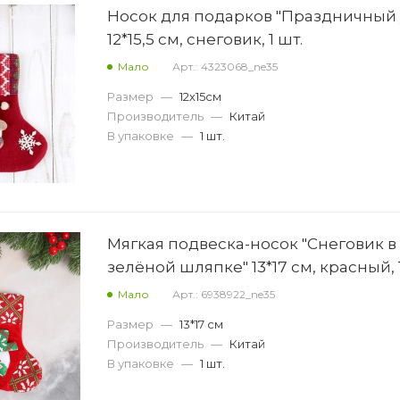
Носок для подарков "Праздничный 
12*15,5 см, снеговик, 1 шт.
Мало
Арт.: 4323068_ne35
Размер
—
12х15см
Производитель
—
Китай
В упаковке
—
1 шт.
Мягкая подвеска-носок "Снеговик в
зелёной шляпке" 13*17 см, красный, 1
Мало
Арт.: 6938922_ne35
Размер
—
13*17 см
Производитель
—
Китай
В упаковке
—
1 шт.