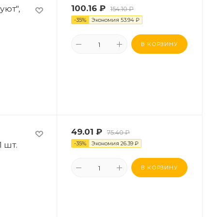
уют",
100.16
₽
154.10
₽
-
35
%
Экономия
53.94
₽
В КОРЗИНУ
49.01
₽
75.40
₽
 шт.
-
35
%
Экономия
26.39
₽
В КОРЗИНУ