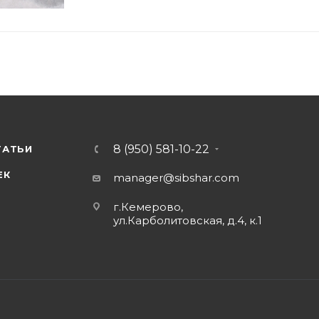
8 (950) 581-10-22
ТАТЬИ
ЕК
manager@sibshar.com
г.Кемерово,
ул.Карболитовская, д.4, к.1