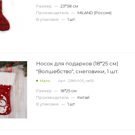
Размер
—
23*38 см
Производитель
—
MILAND (Россия)
В упаковке
—
1 шт.
Носок для подарков (18*25 см)
"Волшебство", снеговики, 1 шт.
Мало
Арт.: 2389005_ne35
Размер
—
18*25 см
Производитель
—
Китай
В упаковке
—
1 шт.