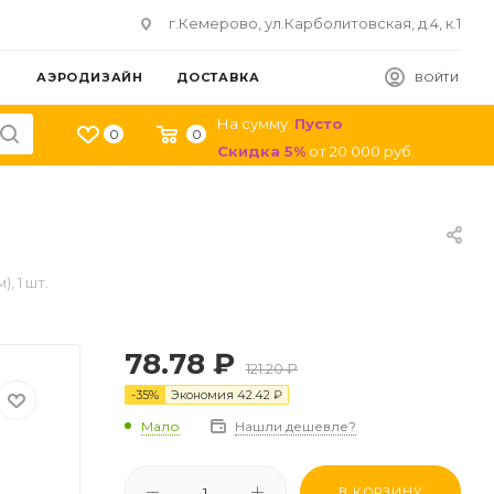
г.Кемерово, ул.Карболитовская, д.4, к.1
АЭРОДИЗАЙН
ДОСТАВКА
ВОЙТИ
На сумму:
Пусто
0
0
Скидка
5
%
от
20 000
руб.
, 1 шт.
78.78
₽
121.20
₽
-
35
%
Экономия
42.42
₽
Мало
Нашли дешевле?
В КОРЗИНУ