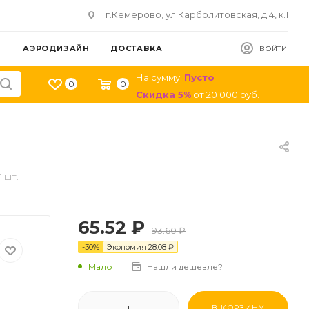
г.Кемерово, ул.Карболитовская, д.4, к.1
АЭРОДИЗАЙН
ДОСТАВКА
ВОЙТИ
На сумму:
Пусто
0
0
Скидка
5
%
от
20 000
руб.
 шт.
65.52
₽
93.60
₽
-
30
%
Экономия
28.08
₽
Мало
Нашли дешевле?
В КОРЗИНУ