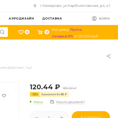
г.Кемерово, ул.Карболитовская, д.4, к.1
АЭРОДИЗАЙН
ДОСТАВКА
ВОЙТИ
На сумму:
Пусто
0
0
Скидка
5
%
от
20 000
руб.
или Девочка", 1 шт.
120.44
₽
185.30
₽
-
35
%
Экономия
64.86
₽
Мало
Нашли дешевле?
В КОРЗИНУ