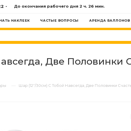
22
До окончания рабочего дня
2 ч. 26 мин.
ЧАТЬ НАКЛЕЕК
ЧАСТЫЕ ВОПРОСЫ
АРЕНДА БАЛЛОНОВ
 Навсегда, Две Половинки С
—
ары
Шар (12''/30см) С Тобой Навсегда, Две Половинки Счастья,