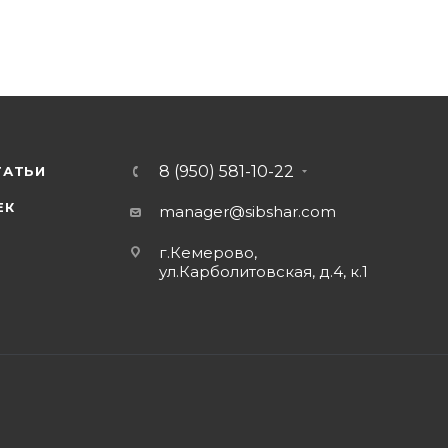
8 (950) 581-10-22
ТАТЬИ
ЕК
manager@sibshar.com
г.Кемерово,
ул.Карболитовская, д.4, к.1