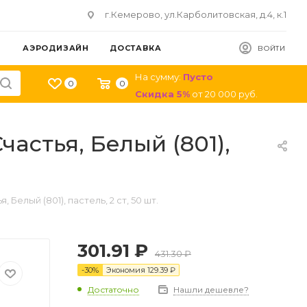
г.Кемерово, ул.Карболитовская, д.4, к.1
АЭРОДИЗАЙН
ДОСТАВКА
ВОЙТИ
На сумму:
Пусто
0
0
Скидка
5
%
от
20 000
руб.
частья, Белый (801),
 Белый (801), пастель, 2 ст, 50 шт.
301.91
₽
431.30
₽
-
30
%
Экономия
129.39
₽
Достаточно
Нашли дешевле?