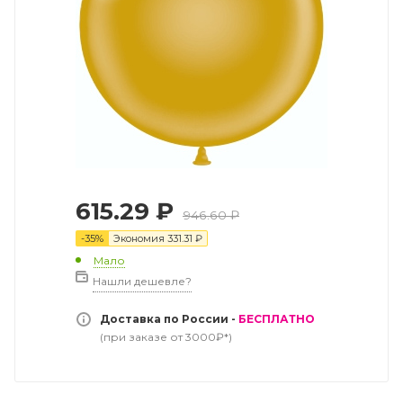
615.29
₽
946.60
₽
-
35
%
Экономия
331.31
₽
Мало
Нашли дешевле?
Доставка по России -
БЕСПЛАТНО
(при заказе от 3000₽*)