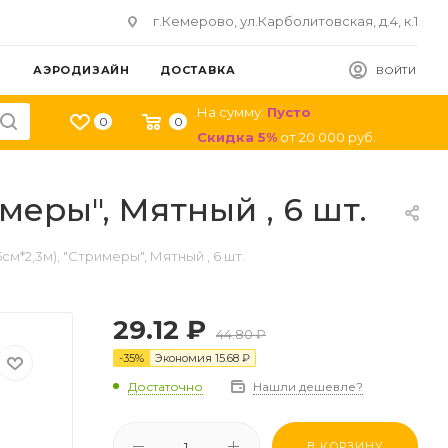
г.Кемерово, ул.Карболитовская, д.4, к.1
АЭРОДИЗАЙН
ДОСТАВКА
ВОЙТИ
На сумму:
Пусто
0
0
Скидка
5
%
от
20 000
руб.
меры", Мятный , 6 шт.
м*2,3м), "Стримеры", Мятный , 6 шт.
29.12
₽
44.80
₽
-
35
%
Экономия
15.68
₽
Достаточно
Нашли дешевле?
В КОРЗИНУ