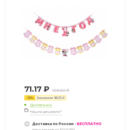
71.17
₽
109.50
₽
-
35
%
Экономия
38.33
₽
Достаточно
Нашли дешевле?
Доставка по России -
БЕСПЛАТНО
(при заказе от 3000₽*)