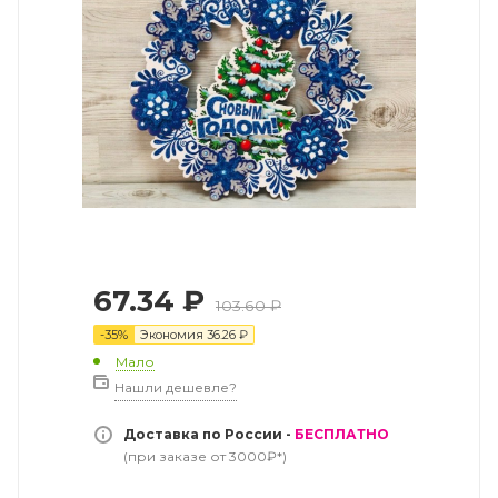
67.34
₽
103.60
₽
-
35
%
Экономия
36.26
₽
Мало
Нашли дешевле?
Доставка по России -
БЕСПЛАТНО
(при заказе от 3000₽*)