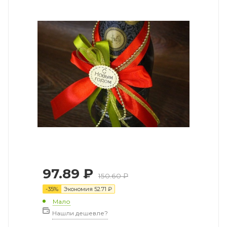
97.89
₽
150.60
₽
-
35
%
Экономия
52.71
₽
Мало
Нашли дешевле?