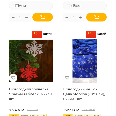
11*16см
12х15см
Новогодняя подвеска
Новогодний мешок
"Снежный блеск", микс, 1
Деда Мороза (70*50см),
шт.
Синий, 1 шт.
23.46
₽
132.93
₽
36.10
₽
189.90
₽
-
35
%
Экономия
12.64
₽
-
30
%
Экономия
56.97
₽