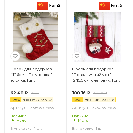
Носок для подарков
Носок для подарков
(11*16см), "Помпошка",
"Праздничный уют",
ёлочка, 1 шт.
12*15,5 см, снеговик, 1 шт.
62.40
₽
100.16
₽
96
₽
154.10
₽
-
35
%
Экономия
33.60
₽
-
35
%
Экономия
53.94
₽
Артикул:
2388989_ne35
Артикул:
4323068_ne35
Наличие
Наличие
Мало
Мало
В упаковке:
1 шт.
В упаковке:
1 шт.